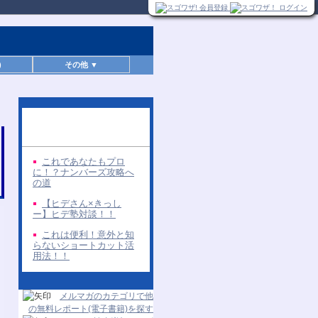
)
その他 ▼
同じ著者の無料レポー
ト
これであなたもプロ
に！？ナンバーズ攻略へ
の道
【ヒデさん×きっし
ー】ヒデ塾対談！！
これは便利！意外と知
らないショートカット活
用法！！
メルマガのカテゴリで他
の無料レポート(電子書籍)を探す