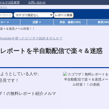
メルマガ読者増
お問い合わせ
マネー ▼
恋愛 ▼
美容、健康(2382)
教育(984
楽々＆迷惑メール対策！！
レポートを半自動配信で楽々＆迷惑
めようとしている人や、
者は必見です！
ワザ！の無料レポート紹介メルマ