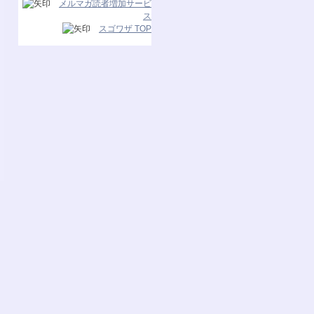
メルマガ読者増加サービ
ス
スゴワザ TOP