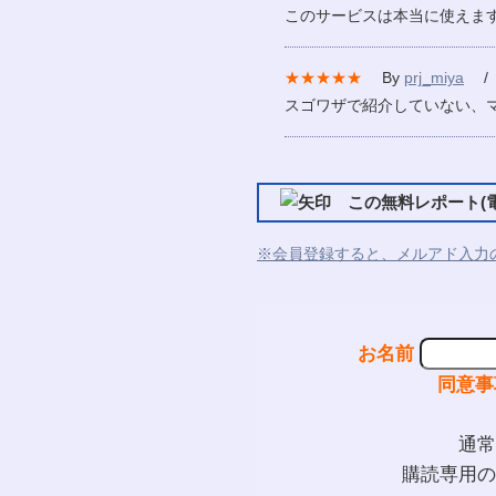
このサービスは本当に使えま
★★★★★
By
prj_miya
/ 2
スゴワザで紹介していない、
この無料レポート(電
※会員登録すると、メルアド入力
お名前
同意事
通常
購読専用の