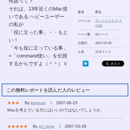
何故って？
それは、13年近くのMac使
著者
匿名
いである ヘビーユーザー
ジャンル
ネットビジネス(そ
の私が
の他)
「役に立った事」・・もと
ページ数
16ページ
い！
公開日
2007-03-28
「今も役に立っている事」
人気
31ポイント
=「command使い」を伝授
するからですよ（＾＾）Ｖ
この無料レポートを読んだ人のレビュー
★★★
By
konpura
/ 2007-06-23
Macを考えている方にはいいのではないでしょうか。
★★★★★
By
prj_miya
/ 2007-03-28