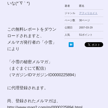
いな(*´∇｀*)
著者
匿名
ジャンル
アフィリエイト
ページ数
30ページ
公開日
2007-03-29
この無料レポートをダウン
ロードされますと、
人気
51ポイント
メルマガ発行者の「小雪」
により
「小雪の秘密メルマガ」
（まぐまぐにて配信）
（マガジンIDマガジンID0000225894）
に代理登録されます。
尚、登録されたメルマガは、
http://www.mag2.com/m/0000225894.html