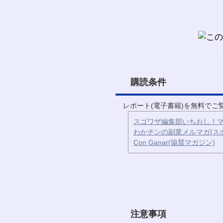
購読条件
レポート(電子書籍)を無料で
スゴワザ編集部いちおし！マ
わかチンの副業メルマガ(ス
Con Ganar(協賛マガジン)
注意事項