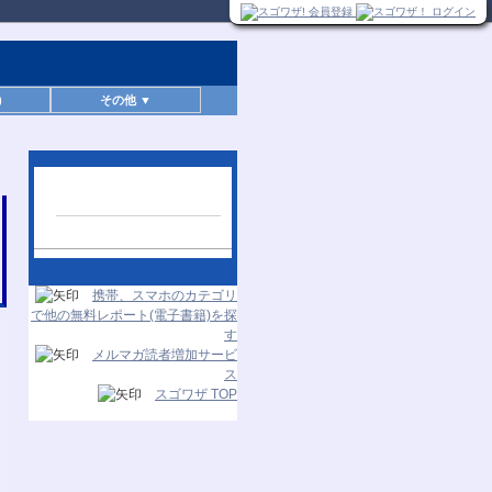
)
その他 ▼
人気レポートランキン
グ
24時間更新
携帯、スマホのカテゴリ
で他の無料レポート(電子書籍)を探
す
メルマガ読者増加サービ
ス
スゴワザ TOP