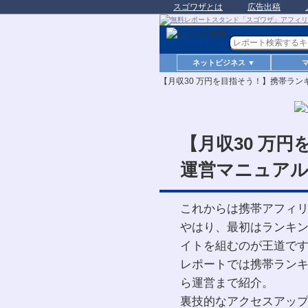
スゴワザとは
広告出稿
ネットビジネス ▼
【月収30 万円を目指そう！】携帯ラ
【月収30 万
運営マニュア
これからは携帯アフィ
やはり、最初はランキ
イトを組むのが王道で
レポートでは携帯ラン
ら運営まで紹介。
裏技的なアクセスアッ