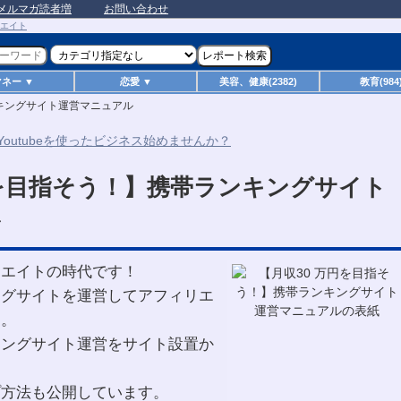
メルマガ読者増
お問い合わせ
マネー ▼
恋愛 ▼
美容、健康(2382)
教育(984
ンキングサイト運営マニュアル
円を目指そう！】携帯ランキングサイト
ル
リエイトの時代です！
ングサイトを運営してアフィリエ
す。
キングサイト運営をサイト設置か
プ方法も公開しています。