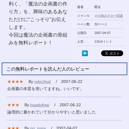
利く、「魔法の企画書の作
著者
匿名
り方」を、興味のあるあな
ジャンル
その他のマネー関連
ただけに“こっそり”お伝え
ページ数
32ページ
します。
公開日
2007-04-07
今回は魔法の企画書の骨組
みを無料レポート！
人気
115ポイント
この無料レポートを読んだ人のレビュー
★★★★
By
robo3net
/ 2007-06-22
企画書の本質を突いてますね。いいです。
★★★
By
howdyfree
/ 2007-06-22
論理的に書かれていて分かりやすいと思いました
★★★
By
prj_miya
/ 2007-04-07