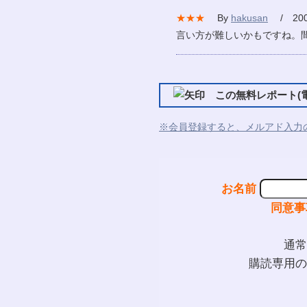
★★★
By
hakusan
/ 2007
言い方が難しいかもですね。
この無料レポート(電
※会員登録すると、メルアド入力
お名前
同意事
通常
購読専用の