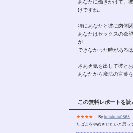
あなたに働きかけて、
けですね。
特にあなたと彼に肉体
あなたはセックスの欲
が
できなかった時がある
さあ勇気を出して彼と
あなたから魔法の言葉
この無料レポートを読
★★★★
By
kotukotu0565
/
たばこをやめさせたいと思っ