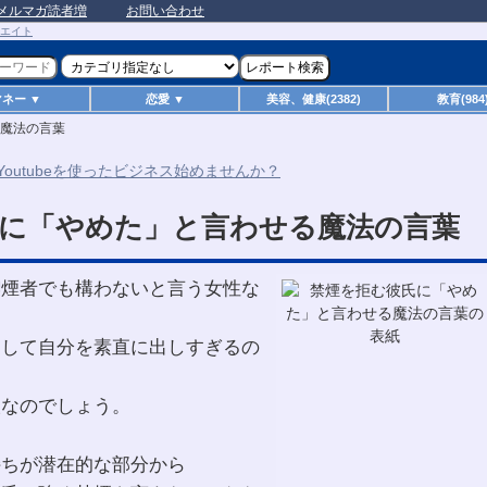
メルマガ読者増
お問い合わせ
マネー ▼
恋愛 ▼
美容、健康(2382)
教育(984
魔法の言葉
に「やめた」と言わせる魔法の言葉
喫煙者でも構わないと言う女性な
通して自分を素直に出しすぎるの
人なのでしょう。
持ちが潜在的な部分から