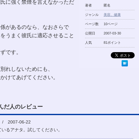
彼氏に強く禁煙を言えなかっただ
著者
匿名
ジャンル
美容、健康
ページ数
10ページ
関係があるのなら、なおさらで
公開日
2007-03-30
望をうまく彼氏に適応させること
人気
81ポイント
はずです。
お別れしないためにも、
をかけてあげてください。
んだ人のレビュー
 2007-06-22
ているアナタ。試してください。