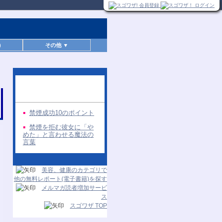
)
その他 ▼
同じ著者の無料レポー
ト
禁煙成功10のポイント
禁煙を拒む彼女に「や
めた」と言わせる魔法の
言葉
美容、健康のカテゴリで
他の無料レポート(電子書籍)を探す
メルマガ読者増加サービ
ス
スゴワザ TOP