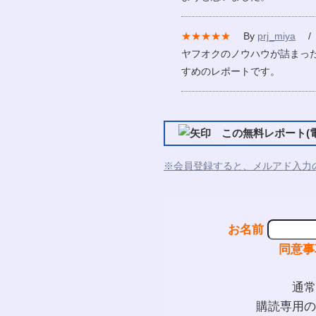
★★★★★
By
prj_miya
/ 2
ヤフオクのノウハウが詰まっ
すめのレポートです。
この無料レポート(電
※会員登録すると、メルアド入力
お名前
同意事
通常
購読専用の