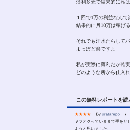
薄利多売で結果的に私は
１回で1万の利益なんて
結果的に月10万は稼げ
それでも汗水たらして
よっぽど楽ですよ
私が実際に薄利だか確
どのような所から仕入
この無料レポートを読
★★★★
By
uratarepo
/ 2
ヤフオクっていままで手をだ
ようと思いました。