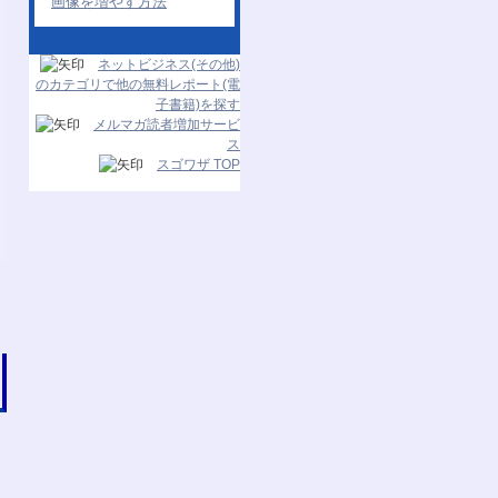
画像を増やす方法
ネットビジネス(その他)
のカテゴリで他の無料レポート(電
子書籍)を探す
メルマガ読者増加サービ
ス
スゴワザ TOP