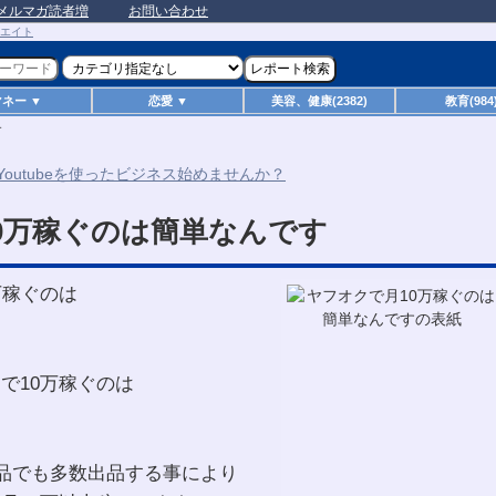
メルマガ読者増
お問い合わせ
マネー ▼
恋愛 ▼
美容、健康(2382)
教育(984
す
0万稼ぐのは簡単なんです
万稼ぐのは
で10万稼ぐのは
商品でも多数出品する事により