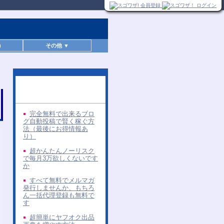
)
その他 ▼
同じ著者の無料レポー
ト
完全無料で出来るブロ
グ自動投稿で賢く稼ぐ方
法（最後にお得情報あ
り）
超かんたんノーリスク
で毎月3万欲しくないです
か
すべて無料でメルマガ
発行しませんか、もちろ
ん一括代理登録も無料で
す
超簡単にヤフオク出品