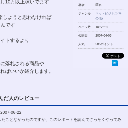
月10万以上稼いでます
著者
匿名
ジャンル
ネットビジネス(そ
楽しようと思わなければ
の他)
るんです
ページ数
10ページ
公開日
2007-04-05
バイトするより
人気
585ポイント
実に落札される商品や
れればいいか紹介します。
んだ人のレビュー
007-06-22
したことなかったのですが、このレポートを読んでさっそくやってみ