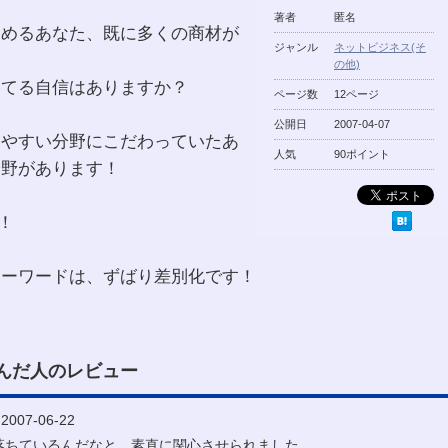
著者
匿名
じめるあなた、既に多くの商材が
ジャンル
ネットビジネス(そ
、
の他)
勝てる自信はありますか？
ページ数
12ページ
公開日
2007-04-07
しやすい分野にこだわっていたあ
人気
90ポイント
分野があります！
！
キーワードは、ずばり差別化です！
んだ人のレビュー
007-06-22
落ちているんだなと、素直に関心させられました。