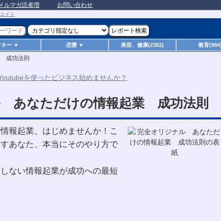
メルマガ読者増
お問い合わせ
マネー ▼
恋愛 ▼
美容、健康(2382)
教育(984
 成功法則
 あなただけの情報起業 成功法則
ル情報起業、はじめませんか！こ
指すあなた、本当にそのやり方で
合しない情報起業が成功への最短