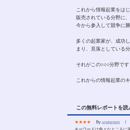
これから情報起業をは
販売されている分野に
今から参入して競争に
多くの起業家が、成功
まり、見落としている
それがこの○○○分野です
これからの情報起業の
この無料レポートを読
★★★★
By
uratarepo
/ 2
キーワードは色々なところに