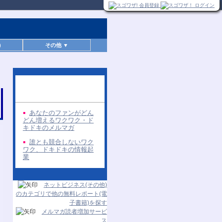
)
その他 ▼
同じ著者の無料レポー
ト
あなたのファンがどん
どん増えるワクワク・ド
キドキのメルマガ
誰とも競合しないワク
ワク、ドキドキの情報起
業
ネットビジネス(その他)
のカテゴリで他の無料レポート(電
子書籍)を探す
メルマガ読者増加サービ
ス