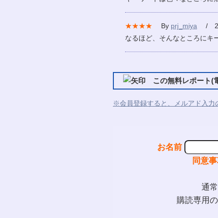
★★★★
By
prj_miya
/ 20
なるほど、そんなところにキ
この無料レポート(電
※会員登録すると、メルアド入力
お名前
同意事
通常
購読専用の