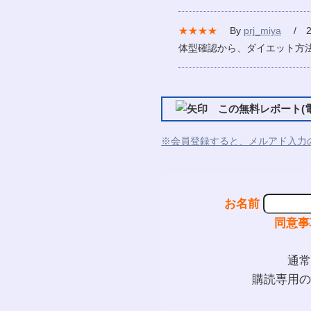
★★★★
By
prj_miya
/ 20
体型確認から、ダイエット方
この無料レポート(電
※会員登録すると、メルアド入力
お名前
同意事
通常
購読専用の