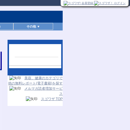
)
その他 ▼
人気レポートランキン
グ
24時間更新
美容、健康のカテゴリで
他の無料レポート(電子書籍)を探す
メルマガ読者増加サービ
ス
スゴワザ TOP