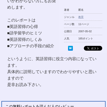
いかわからない方にもお奨
めします。
著者
匿名
ジャンル
教育
このレポートは
ページ数
11ページ
■英語習得の心得
公開日
2007-05-02
■語学留学のヒミツ
■英語習得のしくみ
人気
165ポイント
■アプローチの手段の紹介
というように、英語習得に役立つ内容になってい
ます。
具体的に説明していますのでわかりやすいと思い
ますので
是非お読み下さい。
この無料レポートを読んだ人のレビュー