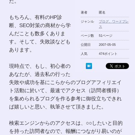
た。
著者
匿名
もちろん、有料のHP診
ジャンル
ブログ、ワードプレ
断、SEO対策の商材から学
ス
んだことも数多くありま
ページ数
51ページ
す。そして、失敗談なども
公開日
2007-05-05
あります。
人気
474ポイント
現時点で、もし、初心者の
あなたが、過去私の行った
失敗や成功を基にこらからのブログアフィリエイ
ト活動に於いて、最速でアクセス（訪問者獲得）
を集められるブログを作る参考に御役立ちできれ
ば嬉しいと思い、執筆させて頂きました。
検索エンジンからのアクセスは、○○したいと目的
を持った訪問者なので、報酬につながり易いのが