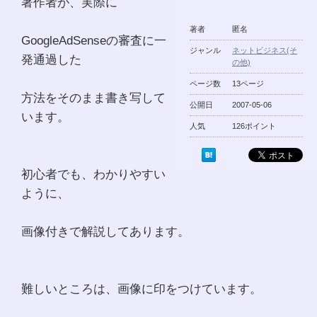
著作者が、実際に
著者
匿名
GoogleAdSenseの審査に一
ジャンル
ネットビジネス(そ
発通過した
の他)
ページ数
13ページ
方法をそのまま書き写して
公開日
2007-05-06
います。
人気
126ポイント
初心者でも、わかりやすい
ように、
画像付きで解説してあります。
難しいところは、画像に印をつけています。