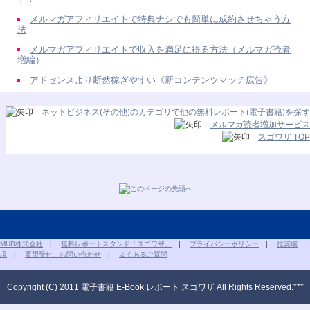
メルマガアフィリエイトで特典ナシでも簡単に成約させちゃう方
法
メルマガアフィリエイトで収入を満足に得る方法（メルマガ読者
増編）
アドセンスより断然稼ぎやすい《新コンテンツマッチ広告》
ネットビジネス(その他)のカテゴリで他の無料レポート(電子書籍)を探す
メルマガ読者増加サービス
スゴワザ TOP
MUB株式会社
|
無料レポートスタンド「スゴワザ」
|
プライバシーポリシー
|
推奨環
境
|
要望受付、お問い合わせ
|
よくあるご質問
Copyright (C) 2011 電子書籍 E-Book レポート スゴワザ All Rights Reserved.***