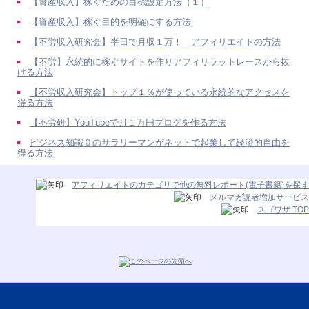
【資産収入】稼ぐための目標設定方法（１）
【資産収入】稼ぐ目的を明確にする方法
【不労収入研究会】半日で月収１万！ アフィリエイトの方法
【不労】永続的に稼ぐサイトを作りアフィリラットレースから抜
ける方法
【不労収入研究会】トップ１％が使っている永続的なアクセスを
得る方法
【不労研】YouTubeで月１万円ブログを作る方法
ビジネス知識０のサラリーマンがネットで起業して経済的自由を
得る方法
アフィリエイトのカテゴリで他の無料レポート(電子書籍)を探す
メルマガ読者増加サービス
スゴワザ TOP