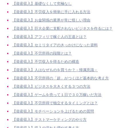
【資産収入】基礎なくして究極なし
【資産収入】不労収入を簡単に手に入れる方法
【資産収入】お金関係の業界が常に怪しい理由
【資産収入】巨大企業に支配されないビジネスを作るには？
【資産収入】アフィリで稼ぐ人の王道とは？
【資産収入】セミリタイアのきっかけになった資料
【資産収入】不労所得の段階とは？
【資産収入】不労収入を得るための構造
【資産収入】人はなぜものを買うか？－帰属意識－
【資産収入】不労所得の「超」がつくほど基本的な考え方
【資産収入】ビジネスを大きくする３つの方法
【資産収入】ゲームを売って１日で３０万稼いだ方法
【資産収入】不労所得で独立するタイミングとは？
【資産収入】モチベーションを上げるための質問
【資産収入】テストマーケティングのやり方
【資産収入】収入の流れを増やす考え方