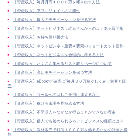
【資産収入】毎月月商１０００万を叩き出す方法
【資産収入】アフィリエイトの可能性
【資産収入】最大のモチベーションを得る方法
【資産収入】ネットビジネス：読者さんからのよくある質問集
【資産収入】お持ち帰り販売法
【資産収入】ネットビジネス重要４要素のショートカット習熟
【資産収入】ネットビジネスを合理的に考える方法
【資産収入】たくさん集めるリスト取りページについて
【資産収入】高いモチベーションを保つ方法
【資産収入】eBookで"確実に"毎月３０万稼ぐしくみ：集客と販
売
【資産収入】ゴールへのはしごを掛け違えるな！
【資産収入】稼げる市場を見極める方法
【資産収入】不労収入をなかなか得ることができない理由
【資産収入】個人でも始められるネットビジネスの種類とは？
【資産収入】教材販売で月商１０００万を越えるための計画と構
想