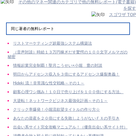
その他のマネー関連のカテゴリで他の無料レポート(電子書籍)
を探す
スゴワザ TOP
同じ著者の無料レポート
リストマーケティング超最強システム構築法
（音声対談）時給１３万円稼ぎだす驚愕の１００文字メルマガの
秘密
情報起業完全制覇！聖月こうせい×小堀 豊の対談
明日からアドセンス収入を３倍にするアドセンス爆裂奥義！
Hideki 流！非常識な性交戦略～その１～
顧客心理ワシ掴み！１０日で売り上げを１００倍にする方法。
大逆転！ネットワークビジネス最強化計画～その１～
クリック率爆発！小堀流欲望タイトルの作り方☆
あなたの資産を２０倍にする失敗しようがないＦＸの手引き
出会い系サイト完全攻略マニュアル！（優良出会い系サイト付）
消費者金融と戦う前に絶対知っておきたい基礎知識