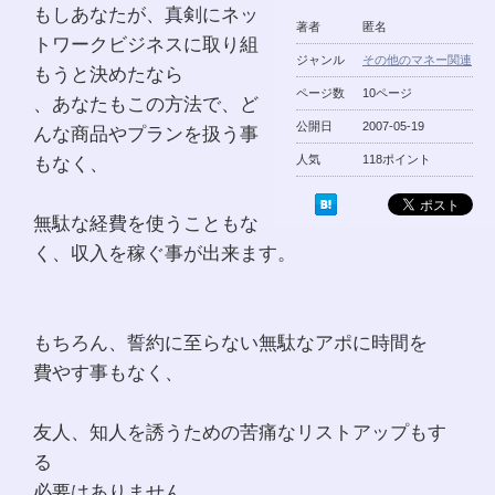
もしあなたが、真剣にネッ
著者
匿名
トワークビジネスに取り組
ジャンル
その他のマネー関連
もうと決めたなら
ページ数
10ページ
、あなたもこの方法で、ど
公開日
2007-05-19
んな商品やプランを扱う事
もなく、
人気
118ポイント
無駄な経費を使うこともな
く、収入を稼ぐ事が出来ます。
もちろん、誓約に至らない無駄なアポに時間を
費やす事もなく、
友人、知人を誘うための苦痛なリストアップもす
る
必要はありません。