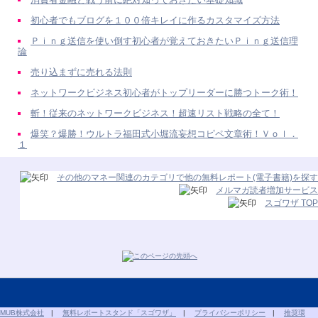
初心者でもブログを１００倍キレイに作るカスタマイズ方法
Ｐｉｎｇ送信を使い倒す初心者が覚えておきたいＰｉｎｇ送信理
論
売り込まずに売れる法則
ネットワークビジネス初心者がトップリーダーに勝つトーク術！
斬！従来のネットワークビジネス！超速リスト戦略の全て！
爆笑？爆勝！ウルトラ福田式小堀流妄想コピペ文章術！Ｖｏｌ．
１
その他のマネー関連のカテゴリで他の無料レポート(電子書籍)を探す
メルマガ読者増加サービス
スゴワザ TOP
MUB株式会社
|
無料レポートスタンド「スゴワザ」
|
プライバシーポリシー
|
推奨環