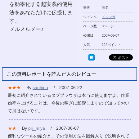
を効率化する超実践的使用
著者
匿名
法をあなただけに伝授しま
ジャンル
メルマガ
す。
ページ数
9ページ
メルメルメー♪
公開日
2007-06-07
人気
122ポイント
この無料レポートを読んだ人のレビュー
★★★
By
saohina
/ 2007-06-22
最初に紹介されているタブブラウザは本当に使えますよ。作業
効率を上げることは、今後の稼ぎに影響しますので知っておい
て損はないです。
★★
By
prj_miya
/ 2007-06-07
便利なツールの紹介と、その使用方法を図解入りで説明されて