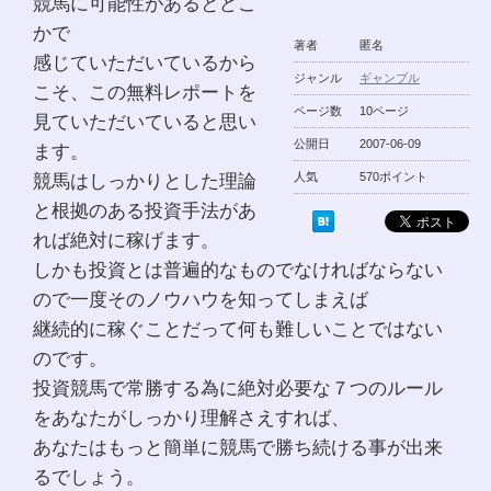
競馬に可能性があるとどこ
かで
著者
匿名
感じていただいているから
ジャンル
ギャンブル
こそ、この無料レポートを
ページ数
10ページ
見ていただいていると思い
公開日
2007-06-09
ます。
競馬はしっかりとした理論
人気
570ポイント
と根拠のある投資手法があ
れば絶対に稼げます。
しかも投資とは普遍的なものでなければならない
ので一度そのノウハウを知ってしまえば
継続的に稼ぐことだって何も難しいことではない
のです。
投資競馬で常勝する為に絶対必要な７つのルール
をあなたがしっかり理解さえすれば、
あなたはもっと簡単に競馬で勝ち続ける事が出来
るでしょう。