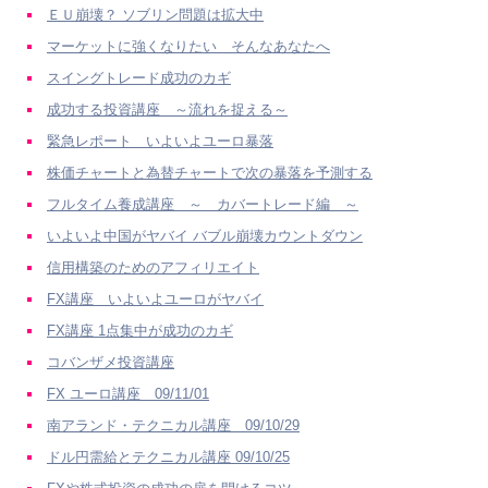
ＥＵ崩壊？ ソブリン問題は拡大中
マーケットに強くなりたい そんなあなたへ
スイングトレード成功のカギ
成功する投資講座 ～流れを捉える～
緊急レポート いよいよユーロ暴落
株価チャートと為替チャートで次の暴落を予測する
フルタイム養成講座 ～ カバートレード編 ～
いよいよ中国がヤバイ バブル崩壊カウントダウン
信用構築のためのアフィリエイト
FX講座 いよいよユーロがヤバイ
FX講座 1点集中が成功のカギ
コバンザメ投資講座
FX ユーロ講座 09/11/01
南アランド・テクニカル講座 09/10/29
ドル円需給とテクニカル講座 09/10/25