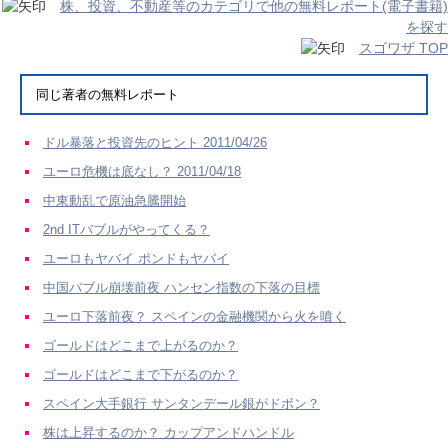
株、投資、不動産等のカテゴリで他の無料レポート(電子書籍)
を探す
スゴワザ TOP
同じ著者の無料レポート
ドル暴落と投資先のヒント 2011/04/26
ユーロ危機は底なし？ 2011/04/18
中東動乱で原油急騰開始
2nd ITバブルがやってくる？
ユーロもヤバイ ポンドもヤバイ
中国バブル崩壊前夜 ハンセン指数の下落の目標
ユーロ下落前夜？ スペインの金融機関から火を噴く
ゴールドはどこまで上がるのか？
ゴールドはどこまで下がるのか？
スペイン大手銀行 サンタンデール銀がドボン？
株は上昇するのか？ カップアンドハンドル