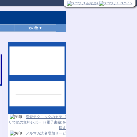
)
その他 ▼
この無料レポートを読
んだ人へのお勧め
人気レポートランキン
グ
24時間更新
恋愛テクニックのカテゴ
リで他の無料レポート(電子書籍)を
探す
メルマガ読者増加サービ