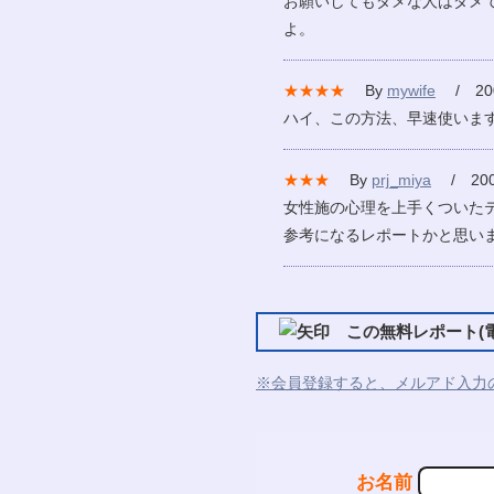
お願いしてもダメな人はダメで
よ。
★★★★
By
mywife
/ 200
ハイ、この方法、早速使います
★★★
By
prj_miya
/ 2007
女性施の心理を上手くついた
参考になるレポートかと思い
この無料レポート(電
※会員登録すると、メルアド入力
お名前