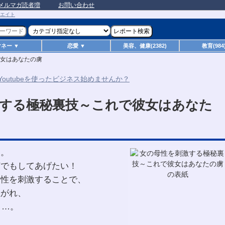
メルマガ読者増
お問い合わせ
マネー ▼
恋愛 ▼
美容、健康(2382)
教育(984
女はあなたの虜
する極秘裏技～これで彼女はあなた
す。
何でもしてあげたい！
母性を刺激することで、
注がれ、
ま…。