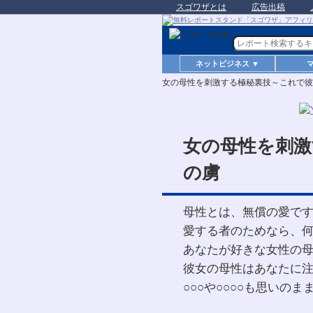
スゴワザとは
広告出稿
ネットビジネス ▼
女の母性を刺激する極秘裏技～これで彼
女の母性を刺激
の虜
母性とは、無償の愛で
愛する者のためなら、
あなたが好きな女性の
彼女の母性はあなたに
○○○や○○○○も思いのま