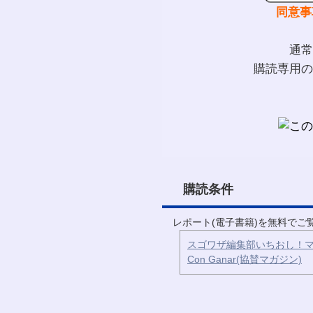
同意事
通常
購読専用の
購読条件
レポート(電子書籍)を無料で
スゴワザ編集部いちおし！マ
Con Ganar(協賛マガジン)