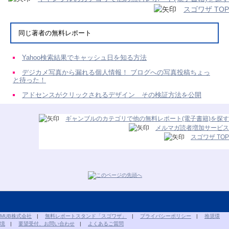
スゴワザ TOP
同じ著者の無料レポート
Yahoo検索結果でキャッシュ日を知る方法
デジカメ写真から漏れる個人情報！ ブログへの写真投稿ちょっ
と待った！
アドセンスがクリックされるデザイン その検証方法を公開
ギャンブルのカテゴリで他の無料レポート(電子書籍)を探す
メルマガ読者増加サービス
スゴワザ TOP
MUB株式会社
|
無料レポートスタンド「スゴワザ」
|
プライバシーポリシー
|
推奨環
境
|
要望受付、お問い合わせ
|
よくあるご質問