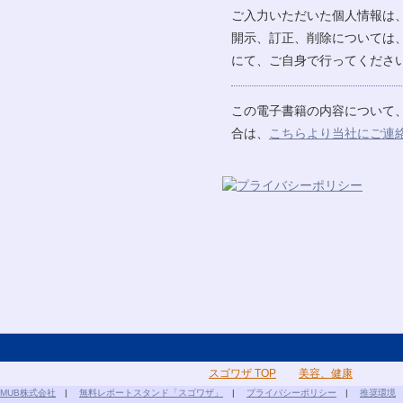
ご入力いただいた個人情報は
開示、訂正、削除については
にて、ご自身で行ってください
この電子書籍の内容について
合は、
こちらより当社にご連
スゴワザ TOP
美容、健康
MUB株式会社
|
無料レポートスタンド「スゴワザ」
|
プライバシーポリシー
|
推奨環境