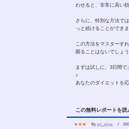
わせると、非常に高い
さらに、特別な方法で
っと続けることができ
この方法をマスターす
困ることはないでしょ
まずは試しに、3日間で
♪
あなたのダイエットを
この無料レポートを読
★★★
By
prj_miya
/ 2007