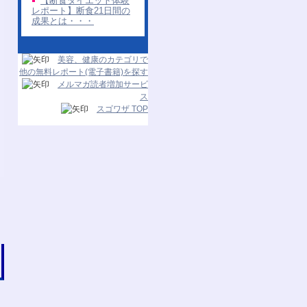
【断食ダイエット体験
レポート】断食21日間の
成果とは・・・
美容、健康のカテゴリで
他の無料レポート(電子書籍)を探す
メルマガ読者増加サービ
ス
スゴワザ TOP