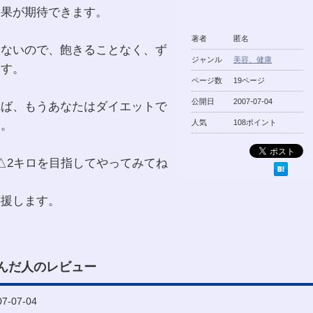
効果が期待できます。
著者
匿名
はないので、飽きることなく、ず
ジャンル
美容、健康
ます。
ページ数
19ページ
公開日
2007-07-04
れば、もうあなたはダイエットで
う。
人気
108ポイント
△2キロを目指してやってみてね
応援します。
んだ人のレビュー
-07-04