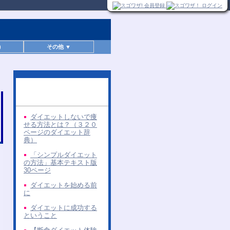
)
その他 ▼
同じ著者の無料レポー
ト
ダイエットしないで痩
せる方法とは？（３２０
ページのダイエット辞
典）
「シンプルダイエット
の方法」基本テキスト版
30ページ
ダイエットを始める前
に
ダイエットに成功する
ということ