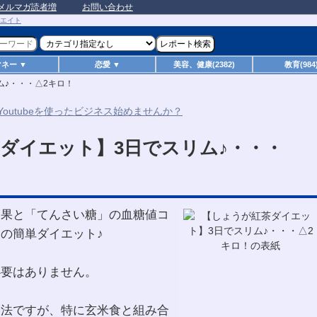
メルマガ読者増
お問い合わせ
マネー ▼
恋愛 ▼
美容、健康(2382)
教育(984
ム♪・・・△2キロ！
ダイエット】3日でスリム♪・・・
効果と「てんさい糖」の血糖値コ
の簡単ダイエット♪
必要はありません。
ト法ですが、特に玄米食と組み合