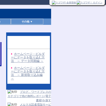
)
その他 ▼
同じ著者の無料レポー
ト
ホームページ・ビルダ
ーにデータを取り込む方
法 ～ データ同期編 ～
ホームページ・ビルダ
ーにデータを取り込む方
法 ～ 新規取り込み編
～
ブログ、ワードプレスの
カテゴリで他の無料レポート(電子
書籍)を探す
メルマガ読者増加サービ