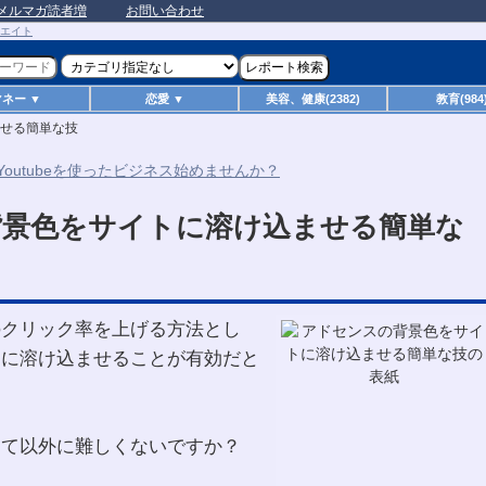
メルマガ読者増
お問い合わせ
マネー ▼
恋愛 ▼
美容、健康(2382)
教育(984
せる簡単な技
背景色をサイトに溶け込ませる簡単な
のクリック率を上げる方法とし
トに溶け込ませることが有効だと
って以外に難しくないですか？