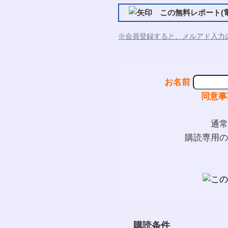
この無料レポート(電
※会員登録すると、メルアド入力
お名前
同意事
通常
購読専用の
購読条件