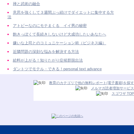
禅と武術の融合
意思を強くして３週間ぶっ続けでダイエットに集中する方
法
アトピーなのにモテまくる イイ男の秘密
飽きっぽくて長続きしないけど大成功したいあなたへ
嫌いな上司とのコミュニケーション術（ビジネス編）
近隣問題の深刻な悩みを解決する方法
給料が上がる！知りたがり症候群脱出法
ダントツでモテル・できる！personal text advance
教育のカテゴリで他の無料レポート(電子書籍)を探す
メルマガ読者増加サービス
スゴワザ TOP