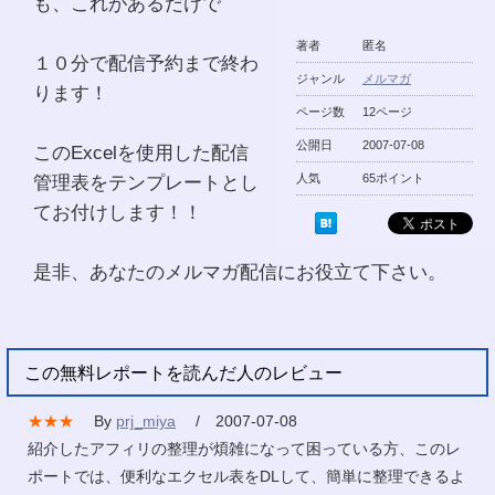
も、これがあるだけで
著者
匿名
１０分で配信予約まで終わ
ジャンル
メルマガ
ります！
ページ数
12ページ
公開日
2007-07-08
このExcelを使用した配信
管理表をテンプレートとし
人気
65ポイント
てお付けします！！
是非、あなたのメルマガ配信にお役立て下さい。
この無料レポートを読んだ人のレビュー
★★★
By
prj_miya
/ 2007-07-08
紹介したアフィリの整理が煩雑になって困っている方、このレ
ポートでは、便利なエクセル表をDLして、簡単に整理できるよ