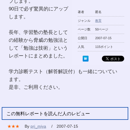
プします。
90日で必ず驚異的にアップ
著者
匿名
します。
ジャンル
教育
ページ数
50ページ
長年、学習塾の塾長として
公開日
2007-07-15
の経験から脅威の勉強法と
して「勉強は技術」という
人気
115ポイント
レポートにまとめました。
学力診断テスト（解答解説付）も一緒についてい
ます。
是非、ご利用ください。
この無料レポートを読んだ人のレビュー
★★★
By
prj_miya
/ 2007-07-15