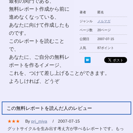
最初の関門である、
無料レポート作成から前に
著者
匿名
進めなくなっている、
ジャンル
メルマガ
あなたに向けて作成したも
ページ数
20ページ
のです。
公開日
2007-07-15
このレポートを読むこと
で、
人気
87ポイント
あなたに、ご自分の無料レ
ポートを作るイメージ、
これを、つけて差し上げることができます。
よろしければ、どうぞ
この無料レポートを読んだ人のレビュー
★★★
By
prj_miya
/ 2007-07-15
グットサイクルを生み出す考え方が学べるレポートです。もっ