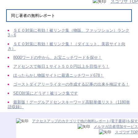
スゴワザ TOP
同じ著者の無料レポート
ＳＥＯ対策に有効！被リンク集（物販、ファッツション）ランク
3～6
ＳＥＯ対策に有効！被リンク集！（ダイエット、美容サイト向
き）
8000ワードの中から、お宝ニッチワードを探せ！
アドセンスで毎日１サイト５００円以上を目指そう！
ほったらかし物販サイトに最適ニッチワード678！
ゴーストダイアリーライターの作成する記事の出来を検証する！
SEO対策にどうぞ！被リンク集です
最新版！グーグルアドセンスキーワード高額単価リスト（1180単
語収録）
アクセスアップのカテゴリで他の無料レポート(電子書籍)を探す
メルマガ読者増加サービス
スゴワザ TOP