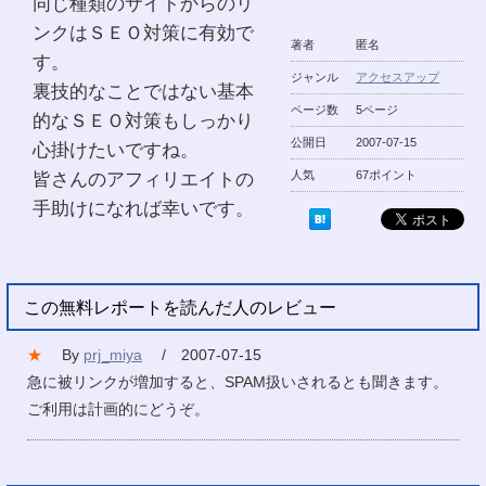
同じ種類のサイトからのリ
ンクはＳＥＯ対策に有効で
著者
匿名
す。
ジャンル
アクセスアップ
裏技的なことではない基本
ページ数
5ページ
的なＳＥＯ対策もしっかり
公開日
2007-07-15
心掛けたいですね。
皆さんのアフィリエイトの
人気
67ポイント
手助けになれば幸いです。
この無料レポートを読んだ人のレビュー
★
By
prj_miya
/ 2007-07-15
急に被リンクが増加すると、SPAM扱いされるとも聞きます。
ご利用は計画的にどうぞ。