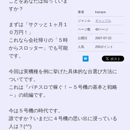
ことをあなたは知っていま
すか？
著者
kazaya
ジャンル
ギャンブル
まずは「サクッと１ヶ月１
ページ数
40ページ
０万円！」
公開日
2007-07-22
これなら会社帰りの「５時
からスロッター」でも可能
人気
255ポイント
です。
今回は実機種を例に挙げた具体的な台選び方法に
ついてです。
これは『パチスロで稼ぐ！～５号機の基本と戦略
～』の続編です。
今は５号機の時代です。
誰ですか？いまだに４号機の思い出に浸っている
人は？(^^)