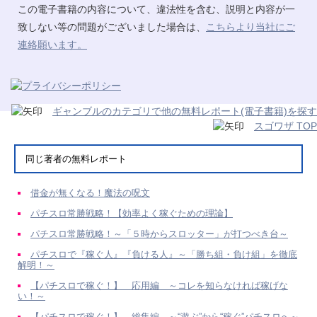
この電子書籍の内容について、違法性を含む、説明と内容が一
致しない等の問題がございました場合は、
こちらより当社にご
連絡願います。
ギャンブルのカテゴリで他の無料レポート(電子書籍)を探す
スゴワザ TOP
同じ著者の無料レポート
借金が無くなる！魔法の呪文
パチスロ常勝戦略！【効率よく稼ぐための理論】
パチスロ常勝戦略！～「５時からスロッター」が打つべき台～
パチスロで『稼ぐ人』『負ける人』～「勝ち組・負け組」を徹底
解明！～
【パチスロで稼ぐ！】 応用編 ～コレを知らなければ稼げな
い！～
【パチスロで稼ぐ！】 総集編 ～“遊ぶ”から“稼ぐ”パチスロへ～