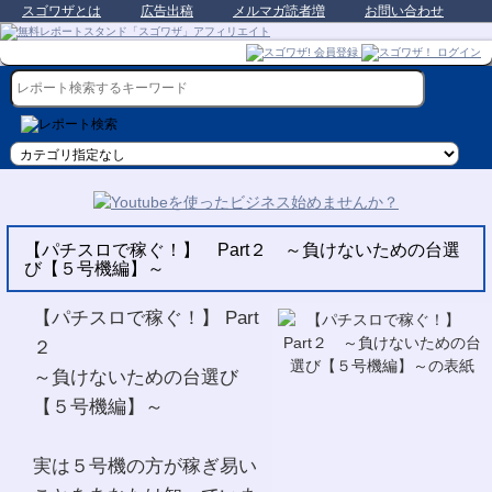
スゴワザとは
広告出稿
メルマガ読者増
お問い合わせ
【パチスロで稼ぐ！】 Part２ ～負けないための台選
び【５号機編】～
【パチスロで稼ぐ！】 Part
２
～負けないための台選び
【５号機編】～
実は５号機の方が稼ぎ易い