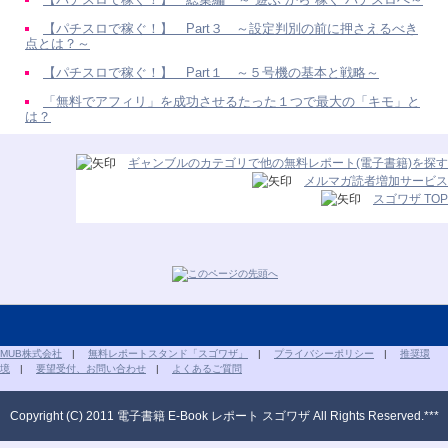
【パチスロで稼ぐ！】 Part３ ～設定判別の前に押さえるべき
点とは？～
【パチスロで稼ぐ！】 Part１ ～５号機の基本と戦略～
「無料でアフィリ」を成功させるたった１つで最大の「キモ」と
は？
ギャンブルのカテゴリで他の無料レポート(電子書籍)を探す
メルマガ読者増加サービス
スゴワザ TOP
MUB株式会社
|
無料レポートスタンド「スゴワザ」
|
プライバシーポリシー
|
推奨環
境
|
要望受付、お問い合わせ
|
よくあるご質問
Copyright (C) 2011 電子書籍 E-Book レポート スゴワザ All Rights Reserved.***