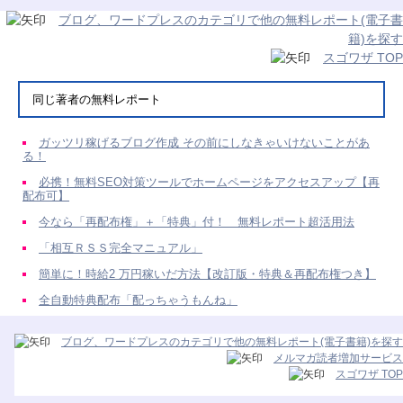
ブログ、ワードプレスのカテゴリで他の無料レポート(電子書
籍)を探す
スゴワザ TOP
同じ著者の無料レポート
ガッツリ稼げるブログ作成 その前にしなきゃいけないことがあ
る！
必携！無料SEO対策ツールでホームページをアクセスアップ【再
配布可】
今なら「再配布権」＋「特典」付！ 無料レポート超活用法
「相互ＲＳＳ完全マニュアル」
簡単に！時給2 万円稼いだ方法【改訂版・特典＆再配布権つき】
全自動特典配布「配っちゃうもんね」
ブログ、ワードプレスのカテゴリで他の無料レポート(電子書籍)を探す
メルマガ読者増加サービス
スゴワザ TOP