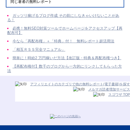
同じ著者の無料レポート
ガッツリ稼げるブログ作成 その前にしなきゃいけないことがあ
る！
必携！無料SEO対策ツールでホームページをアクセスアップ【再
配布可】
今なら「再配布権」＋「特典」付！ 無料レポート超活用法
「相互ＲＳＳ完全マニュアル」
簡単に！時給2 万円稼いだ方法【改訂版・特典＆再配布権つき】
【再配布権付】数千のブログから一方的にリンクしてもらった方
法
アフィリエイトのカテゴリで他の無料レポート(電子書籍)を探す
メルマガ読者増加サービス
スゴワザ TOP