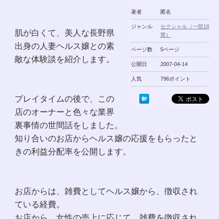
著者
匿名
ジャンル
セクシャル（一部18
肌が白くて、美人な長野県
禁）
出身の人妻ヘルス嬢との素
ページ数
5ページ
敵な体験談を紹介します。
公開日
2007-04-14
人気
796ポイント
プレイタイムの後で、この
店のオーナーと色々な業界
裏事情の世間話をしました。
知り合いのお店からヘルス嬢の応援をもらったと
きの利益分配率を公開します。
お店からは、雑費としてヘルス嬢から、徴収され
ている経費。
お店から、女性の売上に応じて、雑費を徴収され