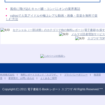
風俗に飛び込むキャバ嬢・コンパニオンの業界裏話
yahooで人気アイドルや極上レアな動画・画像・音楽を無料で楽
しむ方法
セクシャル（一部18禁）のカテゴリで他の無料レポート(電子書籍)を探す
メルマガ読者増加サービス
スゴワザ TOP
MUB株式会社
|
無料レポートスタンド「スゴワザ」
|
プライバシーポリシー
|
推奨環
境
|
要望受付、お問い合わせ
|
よくあるご質問
Copyright (C) 2011 電子書籍 E-Book レポート スゴワザ All Rights Reserved.***