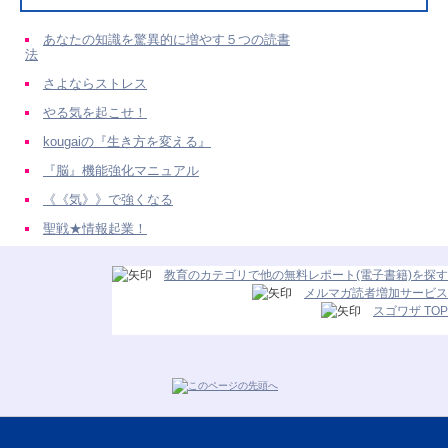
あなたの知識を驚異的に増やす５つの読書
法
さよならストレス
やる気を起こせ！
kougaiの『生き方を変える』
『脳』機能強化マニュアル
《《気》》で強くなる
聖戦★情報起業！
教育のカテゴリで他の無料レポート(電子書籍)を探す
メルマガ読者増加サービス
スゴワザ TOP