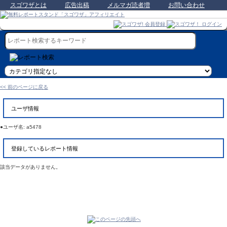
スゴワザとは
広告出稿
メルマガ読者増
お問い合わせ
<< 前のページに戻る
ユーザ情報
●ユーザ名: a5478
登録しているレポート情報
該当データがありません。