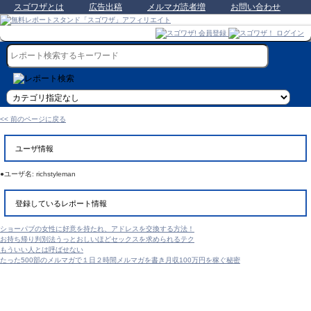
スゴワザとは
広告出稿
メルマガ読者増
お問い合わせ
<< 前のページに戻る
ユーザ情報
●ユーザ名: richstyleman
登録しているレポート情報
ショーパブの女性に好意を持たれ、アドレスを交換する方法！
お持ち帰り判別法うっとおしいほどセックスを求められるテク
もういい人とは呼ばせない
たった500部のメルマガで１日２時間メルマガを書き月収100万円を稼ぐ秘密