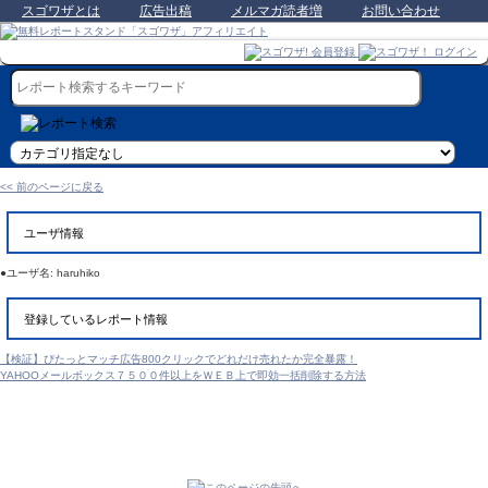
スゴワザとは
広告出稿
メルマガ読者増
お問い合わせ
<< 前のページに戻る
ユーザ情報
●ユーザ名: haruhiko
登録しているレポート情報
【検証】ぴたっとマッチ広告800クリックでどれだけ売れたか完全暴露！
YAHOOメールボックス７５００件以上をＷＥＢ上で即効一括削除する方法