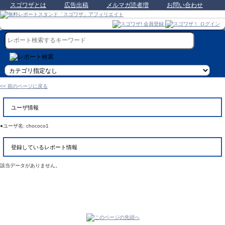
スゴワザとは
広告出稿
メルマガ読者増
お問い合わせ
<< 前のページに戻る
ユーザ情報
●ユーザ名: chococo1
登録しているレポート情報
該当データがありません。