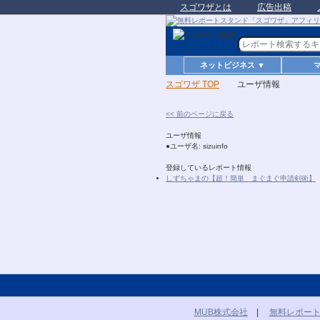
スゴワザとは
広告出稿
ネットビジネス ▼
スゴワザ TOP
ユーザ情報
<< 前のページに戻る
ユーザ情報
●ユーザ名: sizuinfo
登録しているレポート情報
しずちゃまの【超！簡単 まぐまぐ申請剣術】
MUB株式会社
|
無料レポー