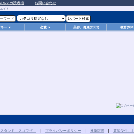
メルマガ読者増
お問い合わせ
マネー ▼
恋愛 ▼
美容、健康(2382)
教育(984
トスタンド「スゴワザ」
|
プライバシーポリシー
|
推奨環境
|
要望受付、