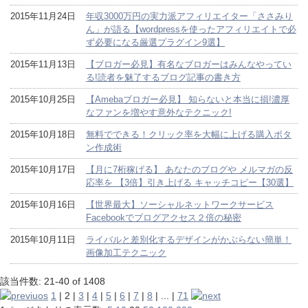
2015年11月24日
年収3000万円の実力派アフィリエイター「ささみり
ん」が語る【wordpressを使ったアフィリエイトで必
ず必要になる厳選プラグイン9選】
2015年11月13日
【ブロガー必見】有名なブロガーはみんなやってい
る!読者を魅了するブログ記事の書き方
2015年10月25日
【Amebaブロガー必見】 知らないと本当に損!濃厚
なファンを増やす意外なテクニック!
2015年10月18日
無料でできる！クリック率を大幅に上げる購入ボタ
ン作成術
2015年10月17日
【月に7桁稼げる】 あなたのブログや メルマガの反
応率を 【3倍】引き上げる キャッチコピー【30選】
2015年10月16日
【世界最大】ソーシャルネットワークサービス
Facebookでブログアクセス２倍の秘密
2015年10月11日
ライバルと差別化するデザインがかぶらない簡単！
画像加工テクニック
該当件数: 21-40 of 1408
1
|
2
|
3
|
4
|
5
|
6
|
7
|
8
| ... |
71