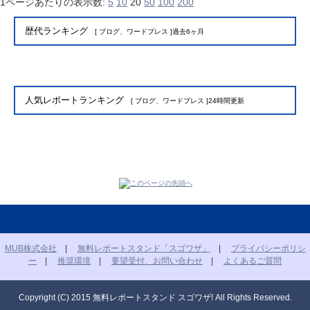
1ページあたりの表示数:
5
10
20
50
100
200
歴代ランキング
[ ブログ、ワードプレス ]過去6ヶ月
人気レポートランキング
[ ブログ、ワードプレス ]24時間更新
MUB株式会社
|
無料レポートスタンド「スゴワザ」
|
プライバシーポリシ
ー
|
推奨環境
|
要望受付、お問い合わせ
|
よくあるご質問
Copyright (C) 2015 無料レポートスタンド スゴワザ! All Rights Reserved.