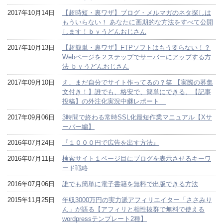
2017年10月14日
【超時短・裏ワザ】ブログ・メルマガのネタ探しは
もういらない！ あなたに画期的な方法をすべて公開
します！ｂｙうどんおじさん
2017年10月13日
【超簡単・裏ワザ】FTPソフトはもう要らない！？
Webページを２ステップでサーバーにアップする方
法 ｂｙうどんおじさん
2017年09月10日
え、まだ自分でサイト作ってるの？笑 【実際の募集
文付き！】誰でも、格安で、簡単にできる、【記事
投稿】の外注化実況中継レポート
2017年09月06日
3時間で終わる常時SSL化最短作業マニュアル【Xサ
ーバー編】
2016年07月24日
『１０００円で広告を出す方法』
2016年07月11日
検索サイト１ページ目にブログを表示させるキーワ
ード戦略
2016年07月06日
誰でも簡単に電子書籍を無料で出版できる方法
2015年11月25日
年収3000万円の実力派アフィリエイター「ささみり
ん」が語る【アフィリと相性抜群で無料で使える
wordpressテンプレート2種】