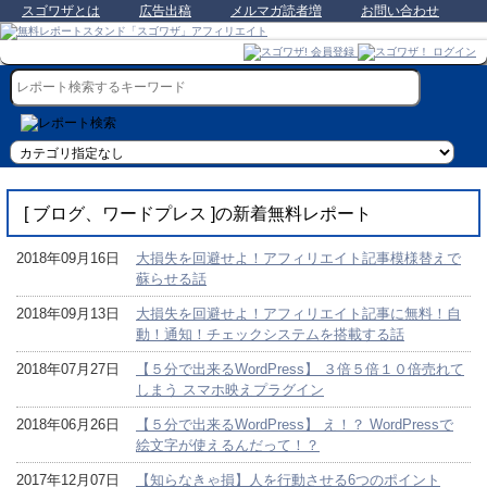
スゴワザとは
広告出稿
メルマガ読者増
お問い合わせ
[ ブログ、ワードプレス ]の新着無料レポート
2018年09月16日
大損失を回避せよ！アフィリエイト記事模様替えで
蘇らせる話
2018年09月13日
大損失を回避せよ！アフィリエイト記事に無料！自
動！通知！チェックシステムを搭載する話
2018年07月27日
【５分で出来るWordPress】 ３倍５倍１０倍売れて
しまう スマホ映えプラグイン
2018年06月26日
【５分で出来るWordPress】 え！？ WordPressで
絵文字が使えるんだって！？
2017年12月07日
【知らなきゃ損】人を行動させる6つのポイント