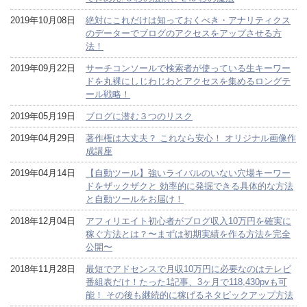
2019年10月08日
絶対にこれだけは知っておくべき・アナリティクス
のデーターでブログのアクセスをアップさせる方
法！
2019年09月22日
サーチコンソールで検索者が使っている生キーワー
ドを丸裸にしじわじわとアクセスを集めるロングテ
ール戦略！
2019年05月19日
ブログに潜む３つのリスク
2019年04月29日
著作権は大丈夫？ これなら安心！ オリジナル画像作
成講座
2019年04月14日
【自動ツール】強いライバルのいない穴場キーワー
ドをザックザクと 効率的に発掘できる具体的な方法
と自動ツールをお届け！
2018年12月04日
アフィリエイト初心者がブログ収入10万円を確実に
稼ぐ方法とは？〜まずは初期実績を作る方法を完全
公開〜
2018年11月28日
最短でアドセンスで月収10万円に必要なのはテレビ
番組表だけ！たった1記事、3ヶ月で118,430pvも可
能！ その後も継続的に稼げるネタピックアップ方法