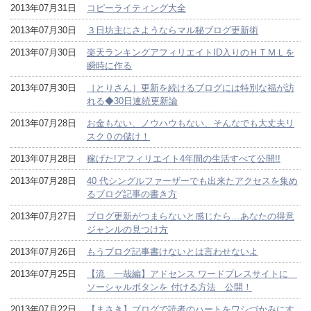
2013年07月31日
コピーライティング大全
2013年07月30日
３日坊主にさようならマル秘ブログ更新術
2013年07月30日
楽天ランキングアフィリエイトID入りのＨＴＭＬを
瞬時に作る
2013年07月30日
［とりさん］更新を続けるブログには特別な福が訪
れる◆30日連続更新論
2013年07月28日
お金もない、ノウハウもない、そんなでも大丈夫リ
スク０の儲け！
2013年07月28日
稼げた!アフィリエイト4年間の生活すべて公開!!
2013年07月28日
40 代シングルファーザーでも出来たアクセスを集め
るブログ記事の書き方
2013年07月27日
ブログ更新がつまらないと感じたら…あなたの得意
ジャンルの見つけ方
2013年07月26日
もうブログ記事書けないとは言わせないよ
2013年07月25日
【流 一哉編】アドセンス ワードプレスサイトに
ソーシャルボタンを 付ける方法 公開！
2013年07月22日
【まさき】ブログで読者のハートをワシづかみにす