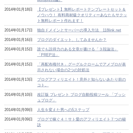
2014年01月18日
【プレゼント】無料レポートテンプレートセット＆
ノウハウ！ 有料商材級クオリティーあなたもサクッ
ト無料レポート作れます！
2014年01月17日
独自ドメインとサーバーの導入方法 118link.net
2014年01月16日
ブログのダイエット、してみませんか？
2014年01月15日
誰でも説得力のある文章が書ける「３段論法」
「PREP法」
2014年01月15日
「再配布権付き」グーグルクロームでアメブロが表
示されない場合の2つの対処法
2014年01月13日
ブログアフィリエイト！意外と知らないあたり前の
コト。
2014年01月10日
改訂版 プレゼント ブログ自動投稿ツール 「プッシ
ュブログ」
2014年01月09日
人生を変えた男への5ステップ
2014年01月09日
ブログで稼ぐ４！サト愛のアフィリエイト７つの秘
訣