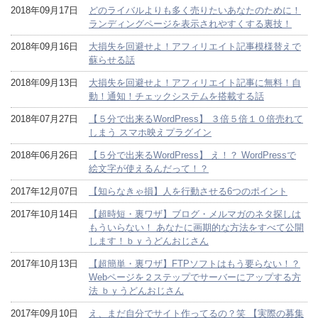
2018年09月17日
どのライバルよりも多く売りたいあなたのために！
ランディングページを表示されやすくする裏技！
2018年09月16日
大損失を回避せよ！アフィリエイト記事模様替えで
蘇らせる話
2018年09月13日
大損失を回避せよ！アフィリエイト記事に無料！自
動！通知！チェックシステムを搭載する話
2018年07月27日
【５分で出来るWordPress】 ３倍５倍１０倍売れて
しまう スマホ映えプラグイン
2018年06月26日
【５分で出来るWordPress】 え！？ WordPressで
絵文字が使えるんだって！？
2017年12月07日
【知らなきゃ損】人を行動させる6つのポイント
2017年10月14日
【超時短・裏ワザ】ブログ・メルマガのネタ探しは
もういらない！ あなたに画期的な方法をすべて公開
します！ｂｙうどんおじさん
2017年10月13日
【超簡単・裏ワザ】FTPソフトはもう要らない！？
Webページを２ステップでサーバーにアップする方
法 ｂｙうどんおじさん
2017年09月10日
え、まだ自分でサイト作ってるの？笑 【実際の募集