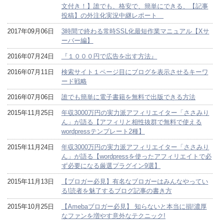
文付き！】誰でも、格安で、簡単にできる、【記事
投稿】の外注化実況中継レポート
2017年09月06日
3時間で終わる常時SSL化最短作業マニュアル【Xサ
ーバー編】
2016年07月24日
『１０００円で広告を出す方法』
2016年07月11日
検索サイト１ページ目にブログを表示させるキーワ
ード戦略
2016年07月06日
誰でも簡単に電子書籍を無料で出版できる方法
2015年11月25日
年収3000万円の実力派アフィリエイター「ささみり
ん」が語る【アフィリと相性抜群で無料で使える
wordpressテンプレート2種】
2015年11月24日
年収3000万円の実力派アフィリエイター「ささみり
ん」が語る【wordpressを使ったアフィリエイトで必
ず必要になる厳選プラグイン9選】
2015年11月13日
【ブロガー必見】有名なブロガーはみんなやってい
る!読者を魅了するブログ記事の書き方
2015年10月25日
【Amebaブロガー必見】 知らないと本当に損!濃厚
なファンを増やす意外なテクニック!