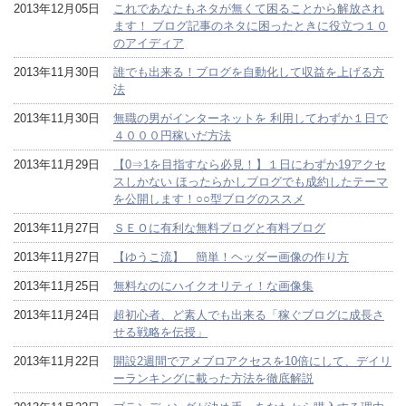
2013年12月05日
これであなたもネタが無くて困ることから解放され
ます！ ブログ記事のネタに困ったときに役立つ１０
のアイディア
2013年11月30日
誰でも出来る！ブログを自動化して収益を上げる方
法
2013年11月30日
無職の男がインターネットを 利用してわずか１日で
４０００円稼いだ方法
2013年11月29日
【0⇒1を目指すなら必見！】１日にわずか19アクセ
スしかない ほったらかしブログでも成約したテーマ
を公開します！○○型ブログのススメ
2013年11月27日
ＳＥＯに有利な無料ブログと有料ブログ
2013年11月27日
【ゆうこ流】 簡単！ヘッダー画像の作り方
2013年11月25日
無料なのにハイクオリティ！な画像集
2013年11月24日
超初心者、ど素人でも出来る「稼ぐブログに成長さ
せる戦略を伝授」
2013年11月22日
開設2週間でアメブロアクセスを10倍にして、デイリ
ーランキングに載った方法を徹底解説