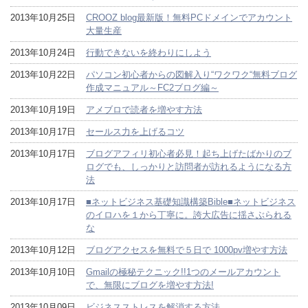
2013年10月25日
CROOZ blog最新版！無料PCドメインでアカウント
大量生産
2013年10月24日
行動できないを終わりにしよう
2013年10月22日
パソコン初心者からの図解入り“ワクワク“無料ブログ
作成マニュアル～FC2ブログ編～
2013年10月19日
アメブロで読者を増やす方法
2013年10月17日
セールス力を上げるコツ
2013年10月17日
ブログアフィリ初心者必見！起ち上げたばかりのブ
ログでも、しっかりと訪問者が訪れるようになる方
法
2013年10月17日
■ネットビジネス基礎知識構築Bible■ネットビジネス
のイロハを１から丁寧に。誇大広告に揺さぶられる
な
2013年10月12日
ブログアクセスを無料で５日で 1000pv増やす方法
2013年10月10日
Gmailの極秘テクニック!!1つのメールアカウント
で、無限にブログを増やす方法!
2013年10月09日
ビジネスストレスを解消する方法