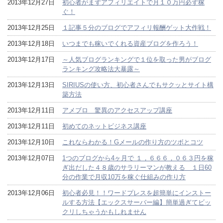
2013年12月27日
初心者がまずアフィリエイトで月１０万円必ず稼
ぐ！
2013年12月25日
１記事５分のブログでアフィリ報酬ゲット大作戦！
2013年12月18日
いつまでも稼いでくれる資産ブログを作ろう！
2013年12月17日
～人気ブログランキングで１位を取った男がブログ
ランキング攻略法大暴露～
2013年12月13日
SIRIUSの使い方、初心者さんでもサクッとサイト構
築方法
2013年12月11日
アメブロ 驚異のアクセスアップ講座
2013年12月11日
初めてのネットビジネス講座
2013年12月10日
これならわかる！Gメールの作り方のツボとコツ
2013年12月07日
1つのブログから4ヶ月で １，６６６，０６３円を稼
ぎ出だした４８歳のサラリーマンが教える １日60
分の作業で月収10万を稼ぐ仕組みの作り方
2013年12月06日
初心者必見！！ワードプレスを超簡単にインストー
ルする方法【エックスサーバー編】簡単過ぎてビッ
クリしちゃうかもしれません