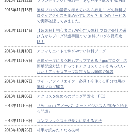
2013年11月22日
ブランディングが決め手 あなたから購入する理由
2013年11月15日
無料ブログの量産を考えている方必見！ どの無料ブ
ログがアクセスを集めやすいのか？ ９つのサービス
で実際確認してみました。
2013年11月14日
【超図解】初心者にも安心(^^)v無料 ブログ会社の選
び方からブログ開設手順まで 無料ブログを徹底攻
略！
2013年11月10日
アフィリエイトで稼ぎやすい無料ブログ
2013年11月07日
画像が一度に３０枚もアップできる「gooブログ」の
簡単開設方法！作ってもアクセス０じゃあもったい
ない！アクセスアップ設定方法も図解で解説
2013年11月07日
サイトアフィリエイター必見！今使えるIP分散用の
無料ブログ50選
2013年11月06日
アクセスを集めるのブログ開設法！FC2
2013年11月05日
『Ameba（アメーバ）ネットビジネス入門0から始ま
る開設』
2013年11月03日
コンプレックスを成長力に変える方法
2013年10月26日
相手が読みたくなる技術