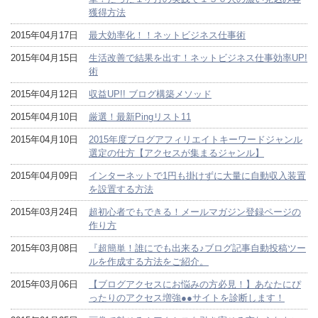
獲得方法
2015年04月17日
最大効率化！！ネットビジネス仕事術
2015年04月15日
生活改善で結果を出す！ネットビジネス仕事効率UP!
術
2015年04月12日
収益UP!! ブログ構築メソッド
2015年04月10日
厳選！最新Pingリスト11
2015年04月10日
2015年度ブログアフィリエイトキーワードジャンル
選定の仕方【アクセスが集まるジャンル】
2015年04月09日
インターネットで1円も掛けずに大量に自動収入装置
を設置する方法
2015年03月24日
超初心者でもできる！メールマガジン登録ページの
作り方
2015年03月08日
『超簡単！誰にでも出来る♪ブログ記事自動投稿ツー
ルを作成する方法をご紹介。
2015年03月06日
【ブログアクセスにお悩みの方必見！】あなたにぴ
ったりのアクセス増強●●サイトを診断します！