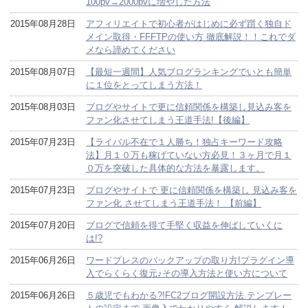
100pv→2000pvに増やした方法
2015年08月28日
アフィリエイトで初心者がはじめに必ず躓く独自ド
メイン取得・FFFTPの使い方 徹底解説！！これでダ
メなら諦めてください
2015年08月07日
【最短一週間】人気ブログランキングでいとも簡単
に１位をとってしまう方法！
2015年08月03日
ブログやサイトで更に信頼関係を構築し見込み客を
ファン化させてしまう王道手法!【後編】
2015年07月23日
【ライバル不在で１人勝ち！独占キーワード攻略
法】月１０万も稼げていない方必見！３ヶ月で月１
０万を突破した具体的な方法を暴露します。
2015年07月23日
ブログやサイトで 更に信頼関係を構築し 見込み客を
ファン化 させてしまう王道手法！ 【前編】
2015年07月20日
ブログで信頼を得て手堅く収益を伸ばしていくに
は!?
2015年06月26日
ワードプレスのバックアップの取り方!プラグイン導
入でらくらく復元♪その導入方法と使い方について
2015年06月26日
５歳児でもわかる?!FC2ブログ開設方法 テンプレー