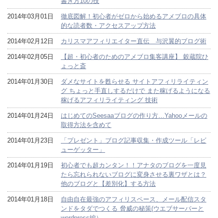
書き方10の技
2014年03月01日
徹底図解！初心者がゼロから始めるアメブロの具体
的な読者数・アクセスアップ方法
2014年02月12日
カリスマアフィリエイター直伝 与沢翼的ブログ術
2014年02月05日
【超・初心者のためのアメブロ集客講座】 穀蔵院ひ
ょっと斎
2014年01月30日
ダメなサイトを甦らせる サイトアフィリライティン
グ ちょっと手直しするだけで また稼げるようになる
稼げるアフィリライティング 技術
2014年01月24日
はじめてのSeesaaブログの作り方…Yahooメールの
取得方法を含めて
2014年01月23日
「プレゼント」ブログ記事収集・作成ツール「レビ
ューゲッター」
2014年01月19日
初心者でも超カンタン！！アナタのブログを一度見
たら忘れられないブログに変身させる裏ワザとは？
他のブログと【差別化】する方法
2014年01月18日
自由自在最強のアフィリスペース、メール配信スタ
ンドをタダでつくる 脅威の秘策(ウエブサーバーと
wordpress編）