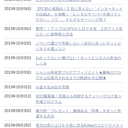
2013年10月04日
【PC初心者脱出！】目に見えない「インターネット
の仕組み」を攻略！「レンタルサーバーを借りてく
ださい」って、、そもそもサーバって何？
2013年10月04日
驚愕！！アメブロのPVが１日で８倍、２日で１２倍
になった超簡単な方法
2013年10月03日
ノウハウ選びで失敗しない！自分に合ったネットビ
ジネスを選ぶコツ
2013年10月03日
わかってないと稼げない！ネットビジネスの本当の
しくみ
2013年10月03日
ジャンル特化型ブログアフィリエイト★趣味のブロ
グが上位表示されるまでの軌跡を大公開★
2013年10月01日
お金を生み出す意識
2013年10月01日
2013最新版！芸能人も利用するアメーバブログ楽々
作成プログラム
2013年09月30日
魅力的「プレゼント」価値ある「特典」を次々と作
成する方法
2013年09月28日
貴方の売り上げを５倍に売るKoheiのコピーライティ