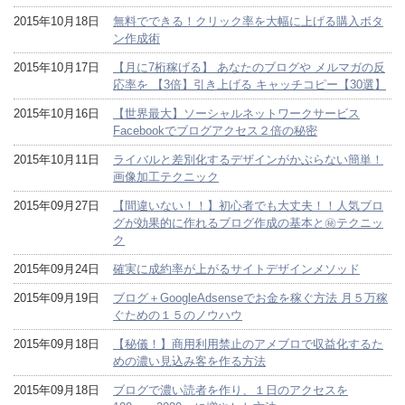
2015年10月18日
無料でできる！クリック率を大幅に上げる購入ボタ
ン作成術
2015年10月17日
【月に7桁稼げる】 あなたのブログや メルマガの反
応率を 【3倍】引き上げる キャッチコピー【30選】
2015年10月16日
【世界最大】ソーシャルネットワークサービス
Facebookでブログアクセス２倍の秘密
2015年10月11日
ライバルと差別化するデザインがかぶらない簡単！
画像加工テクニック
2015年09月27日
【間違いない！！】初心者でも大丈夫！！人気ブロ
グが効果的に作れるブログ作成の基本と㊙テクニッ
ク
2015年09月24日
確実に成約率が上がるサイトデザインメソッド
2015年09月19日
ブログ＋GoogleAdsenseでお金を稼ぐ方法 月５万稼
ぐための１５のノウハウ
2015年09月18日
【秘儀！】商用利用禁止のアメブロで収益化するた
めの濃い見込み客を作る方法
2015年09月18日
ブログで濃い読者を作り、１日のアクセスを