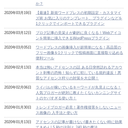
か？
2020年03月19日
【最速】新規ワードプレスの初期設定・カスタマイ
ズ術 お気に入りのテンプレート、プラグインなどを
1クリックでインポートできるプラグイン
2020年03月12日
ブログ記事の見栄えが劇的に良くなる！Webアイコ
ンを簡単に挿入できるWordPressプラグイン
2020年03月05日
ワードプレスの画像挿入が超簡単になる！高品質の
フリー画像を1クリックで投稿画面に直接取り込める
便利ツール
2020年02月13日
本当は怖いアドセンスの話 ある日突然訪れるアカウ
ント剥奪の恐怖！知らずに犯している規約違反！悪
質なアドセンス狩りの対策を大公開！
2020年02月06日
ライバルが稼いでいるキーワードが丸見えになる！
人気ブロガーが絶対に教えたくないカンニングサイ
トのヤバすぎる使い方！
2020年01月30日
トレンドブロガー必見！著作権侵害をしないニュー
ス画像の 入手法と使い方
2020年01月13日
アドセンスの記事が書けない!書きたくない時に効果
てきめん! 5 秒の法則と 240 秒の魔法