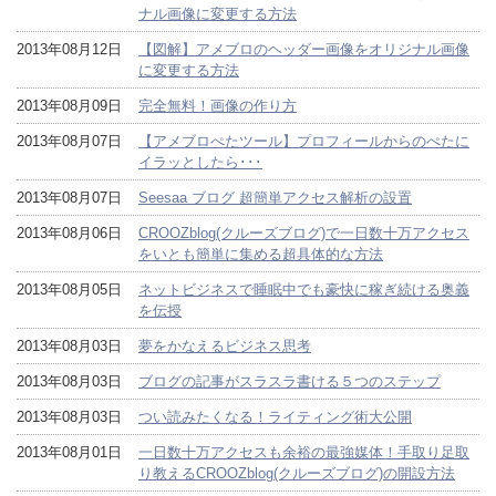
ナル画像に変更する方法
2013年08月12日
【図解】アメブロのヘッダー画像をオリジナル画像
に変更する方法
2013年08月09日
完全無料！画像の作り方
2013年08月07日
【アメブロぺたツール】プロフィールからのぺたに
イラッとしたら･･･
2013年08月07日
Seesaa ブログ 超簡単アクセス解析の設置
2013年08月06日
CROOZblog(クルーズブログ)で一日数十万アクセス
をいとも簡単に集める超具体的な方法
2013年08月05日
ネットビジネスで睡眠中でも豪快に稼ぎ続ける奥義
を伝授
2013年08月03日
夢をかなえるビジネス思考
2013年08月03日
ブログの記事がスラスラ書ける５つのステップ
2013年08月03日
つい読みたくなる！ライティング術大公開
2013年08月01日
一日数十万アクセスも余裕の最強媒体！手取り足取
り教えるCROOZblog(クルーズブログ)の開設方法