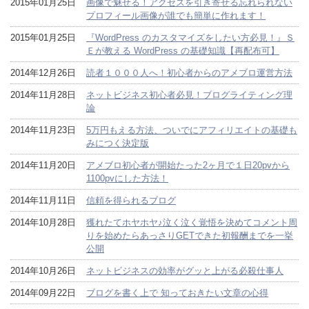
2015年01月25日
画像で魅せる！アクセスを引き寄せる忘れられない
プロフィール画像が誰でも簡単に作れます！
2015年01月25日
『WordPress のカスタマイズをしたい方必見！』Ｓ
Ｅが教える WordPress の基礎知識【再配布可】
2014年12月26日
読者１０００人へ！初心者からのアメブロ運営方法
2014年11月28日
ネットビジネス初心者必見！ブログライティング理
論
2014年11月23日
5万円もえる方法、ついでにアフィリエイトの基礎も
みにつく決定版
2014年11月20日
アメブロ初心者が開始たった2ヶ月で１日20pvから
1100pvにした方法！
2014年11月11日
信頼を得られるブログ
2014年10月28日
獲れたてホヤホヤ♪泣く泣く覚悟を決めてコメント周
りを始めたらあっさりGETできた初報酬までを一挙
公開
2014年10月26日
ネットビジネスの効率がグッと上がる必殺仕事人
2014年09月22日
ブログを書く上で 知っておきたい文章の心得