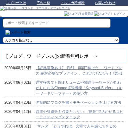
スゴワザとは
広告出稿
メルマガ読者増
お問い合わせ
[ ブログ、ワードプレス ]の新着無料レポート
2020年08月18日
【証拠画像あり】 月61，000円稼げた ワードプレ
ス 絶対必要なプラグイン 、これだけ入れろ！7選+1
2020年06月02日
通常検索で月間ボリュームや関連キーワードが丸わ
かりになるChrome拡張機能「Keyword Surfer」（キ
ーワードサーファー）の使い方
2020年04月20日
強制的にブログを書くモチベーションを上げる方法
2020年04月12日
時間や訓練等を必要としない、”速攻”で活かせるコピ
ーライティングテクニック
2020年03月31日
"サンダー"どうすれば、文章で人を感化できるの