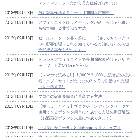
ング・マジック～だから貴方は稼げなかった～～
2013年09月26日
自動記事作成するツール【期間限定無料】
2013年09月18日
アフィリエイトはライティングが命 売れる記事が
余裕で書ける非常識な方法
2013年09月18日
セールスレターを書く前に・・・知っておくべき８
つの顧客心理～これを知っていると知らないのでは
全然成約率がちがいます～
2013年09月17日
トレンドアフィリエイトで長期間稼ぎ続けるための
キーワード選定は●●を入れる
2013年09月17日
【スマホで読める!!】1,000PV/1,000 人読者超の超人
気アメブロサイトがたったの2 ヶ月で削除された理
由を推考する!!
2013年09月15日
ブログの記事を簡単に量産する方法
2013年09月10日
【柊しょうたろう】ブログやランディングページで
使用できるボタンを簡単に作成する方法の動画解説
【お洒落なボタンを大量に作成できます】
2013年09月10日
『縦長にサヨナラ』SlideShare活用マニュアル