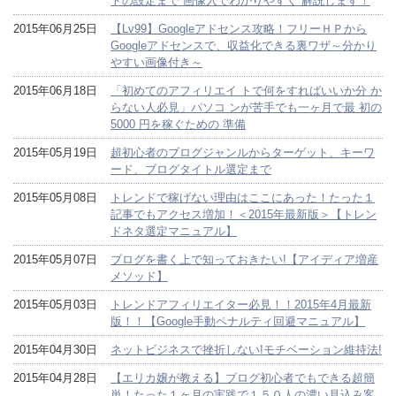
トの設定まで 画像入でわかりやすく 解説します！
2015年06月25日
【Lv99】Googleアドセンス攻略！フリーＨＰから
Googleアドセンスで、収益化できる裏ワザ～分かり
やすい画像付き～
2015年06月18日
「初めてのアフィリエイ トで何をすればいいか分 か
らない人必見」パソコ ンが苦手でも一ヶ月で最 初の
5000 円を稼ぐための 準備
2015年05月19日
超初心者のブログジャンルからターゲット、キーワ
ード、ブログタイトル選定まで
2015年05月08日
トレンドで稼げない理由はここにあった！たった１
記事でもアクセス増加！＜2015年最新版＞【トレン
ドネタ選定マニュアル】
2015年05月07日
ブログを書く上で知っておきたい!【アイディア増産
メソッド】
2015年05月03日
トレンドアフィリエイター必見！！2015年4月最新
版！！【Google手動ペナルティ回避マニュアル】
2015年04月30日
ネットビジネスで挫折しない!モチベーション維持法!
2015年04月28日
【エリカ嬢が教える】ブログ初心者でもできる超簡
単！たった１ヶ月の実践で１５０人の濃い見込み客