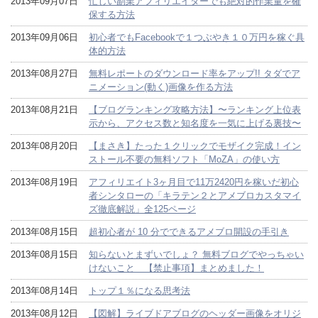
2013年09月07日
忙しい副業アフィリエイターでも絶対的作業量を確
保する方法
2013年09月06日
初心者でもFacebookで１つぶやき１０万円を稼ぐ具
体的方法
2013年08月27日
無料レポートのダウンロード率をアップ!! タダでア
ニメーション(動く)画像を作る方法
2013年08月21日
【ブログランキング攻略方法】〜ランキング上位表
示から、アクセス数と知名度を一気に上げる裏技〜
2013年08月20日
【まさき】たった１クリックでモザイク完成！イン
ストール不要の無料ソフト「MoZA」の使い方
2013年08月19日
アフィリエイト3ヶ月目で11万2420円を稼いだ初心
者シンタローの「キラテン２とアメブロカスタマイ
ズ徹底解説」全125ページ
2013年08月15日
超初心者が 10 分でできるアメブロ開設の手引き
2013年08月15日
知らないとまずいでしょ？ 無料ブログでやっちゃい
けないこと 【禁止事項】まとめました！
2013年08月14日
トップ１％になる思考法
2013年08月12日
【図解】ライブドアブログのヘッダー画像をオリジ