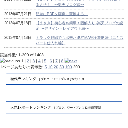
る方法！ 〜楽天ブログ編〜
2013年07月21日
簡単にPDFを画像に変換する。
2013年07月18日
【まさき】初心者も簡単！図解入り♪楽天ブログの設
定 〜デザイン・レイアウト編〜
2013年07月18日
トラック野郎でも出来たBUYMA完全攻略法【エキス
パート仕入れ編】
該当件数: 1-200 of 1408
1
|
2
|
3
|
4
|
5
|
6
|
7
|
8
1ページあたりの表示数:
5
10
20
50
100
200
歴代ランキング
[ ブログ、ワードプレス ]過去6ヶ月
人気レポートランキング
[ ブログ、ワードプレス ]24時間更新