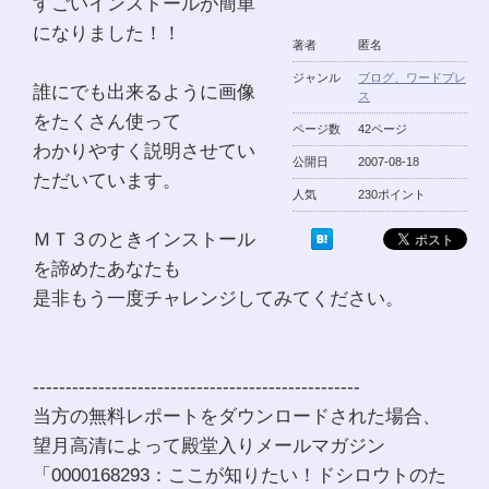
すごいインストールが簡単
になりました！！
著者
匿名
ジャンル
ブログ、ワードプレ
誰にでも出来るように画像
ス
をたくさん使って
ページ数
42ページ
わかりやすく説明させてい
公開日
2007-08-18
ただいています。
人気
230ポイント
ＭＴ３のときインストール
を諦めたあなたも
是非もう一度チャレンジしてみてください。
--------------------------------------------------
当方の無料レポートをダウンロードされた場合、
望月高清によって殿堂入りメールマガジン
「0000168293：ここが知りたい！ドシロウトのた