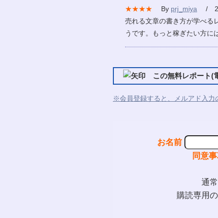
★★★★
By
prj_miya
/ 20
売れる文章の書き方が学べる
うです。もっと稼ぎたい方に
この無料レポート(電
※会員登録すると、メルアド入力
お名前
同意事
通常
購読専用の