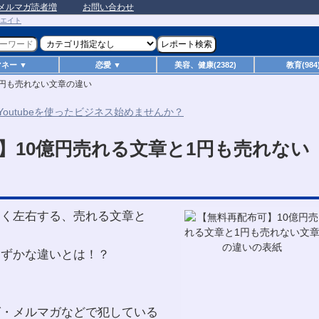
メルマガ読者増
お問い合わせ
マネー ▼
恋愛 ▼
美容、健康(2382)
教育(984
1円も売れない文章の違い
】10億円売れる文章と1円も売れない
きく左右する、売れる文章と
わずかな違いとは！？
グ・メルマガなどで犯している