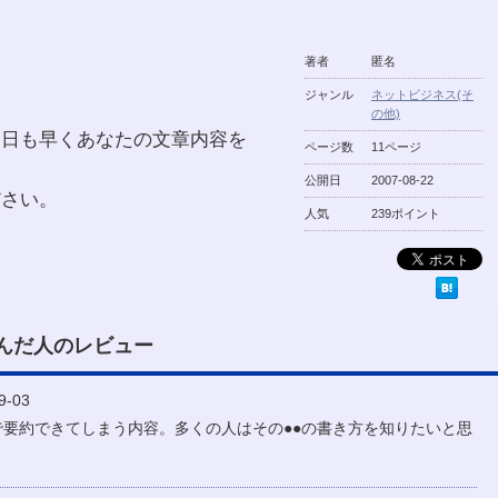
著者
匿名
ジャンル
ネットビジネス(そ
の他)
一日も早くあなたの文章内容を
ページ数
11ページ
公開日
2007-08-22
ださい。
人気
239ポイント
んだ人のレビュー
-03
言で要約できてしまう内容。多くの人はその●●の書き方を知りたいと思