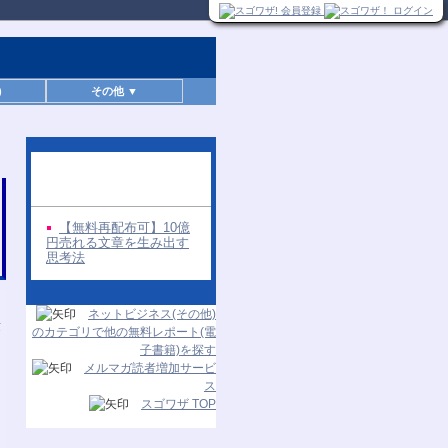
)
その他 ▼
同じ著者の無料レポー
ト
【無料再配布可】10億
円売れる文章を生み出す
思考法
ネットビジネス(その他)
のカテゴリで他の無料レポート(電
子書籍)を探す
メルマガ読者増加サービ
ス
スゴワザ TOP