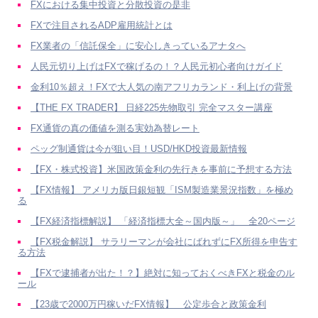
FXにおける集中投資と分散投資の是非
FXで注目されるADP雇用統計とは
FX業者の「信託保全」に安心しきっているアナタへ
人民元切り上げはFXで稼げるの！？人民元初心者向けガイド
金利10％超え！FXで大人気の南アフリカランド・利上げの背景
【THE FX TRADER】 日経225先物取引 完全マスター講座
FX通貨の真の価値を測る実効為替レート
ペッグ制通貨は今が狙い目！USD/HKD投資最新情報
【FX・株式投資】米国政策金利の先行きを事前に予想する方法
【FX情報】 アメリカ版日銀短観「ISM製造業景況指数」を極め
る
【FX経済指標解説】 「経済指標大全～国内版～」 全20ページ
【FX税金解説】 サラリーマンが会社にばれずにFX所得を申告す
る方法
【FXで逮捕者が出た！？】絶対に知っておくべきFXと税金のル
ール
【23歳で2000万円稼いだFX情報】 公定歩合と政策金利