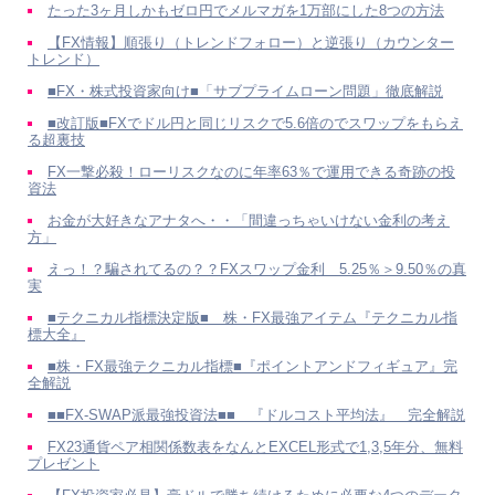
たった3ヶ月しかもゼロ円でメルマガを1万部にした8つの方法
【FX情報】順張り（トレンドフォロー）と逆張り（カウンター
トレンド）
■FX・株式投資家向け■「サブプライムローン問題」徹底解説
■改訂版■FXでドル円と同じリスクで5.6倍のでスワップをもらえ
る超裏技
FX一撃必殺！ローリスクなのに年率63％で運用できる奇跡の投
資法
お金が大好きなアナタへ・・「間違っちゃいけない金利の考え
方」
えっ！？騙されてるの？？FXスワップ金利 5.25％＞9.50％の真
実
■テクニカル指標決定版■ 株・FX最強アイテム『テクニカル指
標大全』
■株・FX最強テクニカル指標■『ポイントアンドフィギュア』完
全解説
■■FX-SWAP派最強投資法■■ 『ドルコスト平均法』 完全解説
FX23通貨ペア相関係数表をなんとEXCEL形式で1,3,5年分、無料
プレゼント