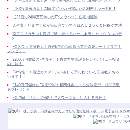
【FX投資家必見】豪ドルで勝ち続けるために必要な4つのデータ
【FX投資家必見】23歳で2400万円稼いだ金利差トレード術！
【23歳で2400万円稼いだFXノウハウ】住宅指標編
人生変わります！私が毎日寝ていても日給１２０００円稼ぐ方法
南アフリカランド投資で勝ち続けるために必要なたった３つのデ
ータ
FXスワップ派必見！過去5年の25通貨ペアの為替レートグラフを
プレゼント
2200万円突破のFX情報！！購買力平価説を用いたバリュー投資
の手法！!
FX情報！！最近カナダドルが激しく買われている理由教えちゃ
います！！
2140万円儲けたFX投資術！相関係数による分散投資！相関係数
表プレゼント
FXで同じリスクで4倍のでスワップを手に入れる裏技！
株、投資、不動産等のカテゴリで他の無料レポート(電子書籍)を探す
メルマガ読者増加サービス
スゴワザ TOP