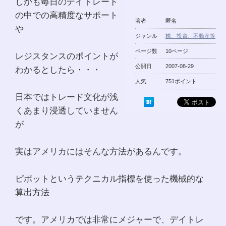
しかも毎日のデイトレード
の中での高精度なサポート
著者
匿名
や
ジャンル
株、投資、不動産等
ページ数
10ページ
レジスタンスのポイントが
公開日
2007-08-29
わかるとしたら・・・
人気
751ポイント
日本ではトレード文化が浅
くあまり浸透していません
が
実はアメリカにはそんな方法があるんです。
ピポットというテクニカル指標を使った機械的な
算出方法
です。アメリカでは非常にメジャーで、デイトレ