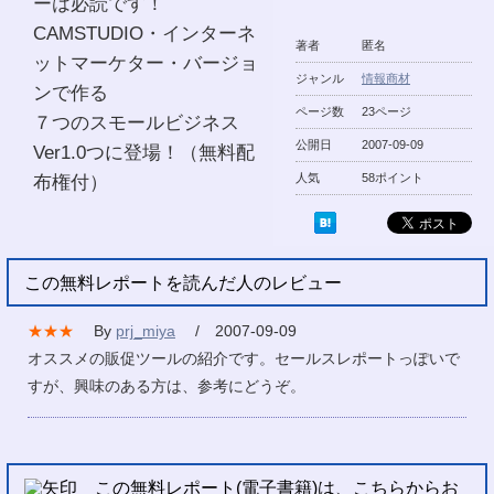
ーは必読です！
CAMSTUDIO・インターネ
著者
匿名
ットマーケター・バージョ
ジャンル
情報商材
ンで作る
ページ数
23ページ
７つのスモールビジネス
公開日
2007-09-09
Ver1.0つに登場！（無料配
布権付）
人気
58ポイント
この無料レポートを読んだ人のレビュー
★★★
By
prj_miya
/ 2007-09-09
オススメの販促ツールの紹介です。セールスレポートっぽいで
すが、興味のある方は、参考にどうぞ。
この無料レポート(電子書籍)は、こちらからお