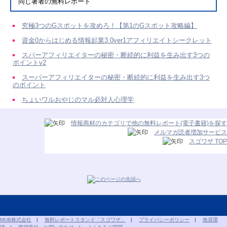
同じ著者の無料レポート
究極3つのGスポットを攻めろ！【第1のGスポット攻略編】
資金0からはじめる情報起業3.0ver1アフィリエイトシークレット
スパーアフィリエイターの秘密・断続的に利益を生み出す3つの
ポイントv2
スーパーアフィリエイターの秘密・断続的に利益を生み出す3つ
のポイント
ちょいワルおやじのマル必対人心理学
情報商材のカテゴリで他の無料レポート(電子書籍)を探す
メルマガ読者増加サービス
スゴワザ TOP
MUB株式会社
|
無料レポートスタンド「スゴワザ」
|
プライバシーポリシー
|
推奨環