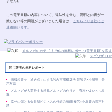
ません)。
この電子書籍の内容について、違法性を含む、説明と内容が一
致しない等の問題がございました場合は、
こちらより当社にご
連絡願います。
メルマガのカテゴリで他の無料レポート(電子書籍)を探す
スゴワザ TOP
同じ著者の無料レポート
情報起業を「通過点」にする独占市場構築法 菅智晃×小堀豊 音
声対談
メルマガが大変身する超越メルマガの作り方 有末やよい×小堀
豊
幸せに儲ける会員制ビジネスの仕組み/藤田奏芯×小堀豊の音声対
談