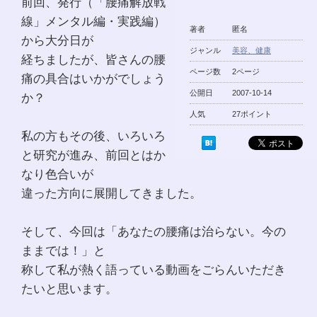
前回、発行（「腰痛解放戦
線」メンタル編・実践編）
著者
匿名
から大分日が
ジャンル
美容、健康
経ちましたが、皆さんの腰
ページ数
2ページ
痛の具合はいかがでしょう
公開日
2007-10-14
か？
人気
27ポイント
私の方もその後、いろいろ
と研究が進み、前回とはか
なり色合いが
違った方向に展開してきました。
そして、今回は「あなたの腰痛は治らない。今の
ままでは！」と
称して私が熱く語っている動画をごらんいただき
たいと思います。