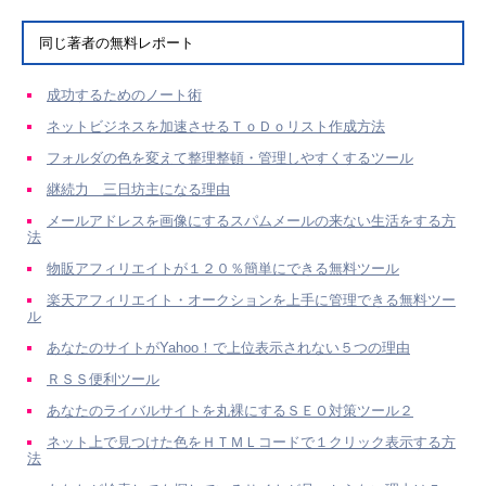
同じ著者の無料レポート
成功するためのノート術
ネットビジネスを加速させるＴｏＤｏリスト作成方法
フォルダの色を変えて整理整頓・管理しやすくするツール
継続力 三日坊主になる理由
メールアドレスを画像にするスパムメールの来ない生活をする方
法
物販アフィリエイトが１２０％簡単にできる無料ツール
楽天アフィリエイト・オークションを上手に管理できる無料ツー
ル
あなたのサイトがYahoo！で上位表示されない５つの理由
ＲＳＳ便利ツール
あなたのライバルサイトを丸裸にするＳＥＯ対策ツール２
ネット上で見つけた色をＨＴＭＬコードで１クリック表示する方
法