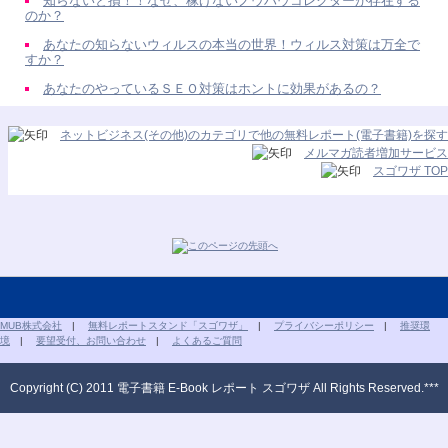
知らないと損！！なぜ、稼げないノウハウコレクターが存在する
のか？
あなたの知らないウィルスの本当の世界！ウィルス対策は万全で
すか？
あなたのやっているＳＥＯ対策はホントに効果があるの？
ネットビジネス(その他)のカテゴリで他の無料レポート(電子書籍)を探す
メルマガ読者増加サービス
スゴワザ TOP
MUB株式会社
|
無料レポートスタンド「スゴワザ」
|
プライバシーポリシー
|
推奨環
境
|
要望受付、お問い合わせ
|
よくあるご質問
Copyright (C) 2011 電子書籍 E-Book レポート スゴワザ All Rights Reserved.***