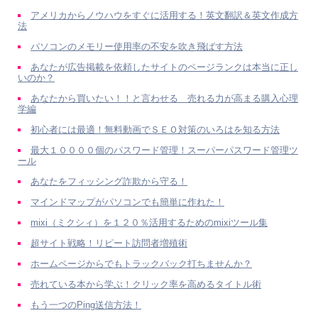
アメリカからノウハウをすぐに活用する！英文翻訳＆英文作成方
法
パソコンのメモリー使用率の不安を吹き飛ばす方法
あなたが広告掲載を依頼したサイトのページランクは本当に正し
いのか？
あなたから買いたい！！と言わせる 売れる力が高まる購入心理
学編
初心者には最適！無料動画でＳＥＯ対策のいろはを知る方法
最大１００００個のパスワード管理！スーパーパスワード管理ツ
ール
あなたをフィッシング詐欺から守る！
マインドマップがパソコンでも簡単に作れた！
mixi（ミクシィ）を１２０％活用するためのmixiツール集
超サイト戦略！リピート訪問者増殖術
ホームページからでもトラックバック打ちませんか？
売れている本から学ぶ！クリック率を高めるタイトル術
もう一つのPing送信方法！