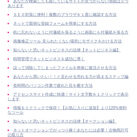
あなたが検索しても探しているサイトが見つからない理由は５つ
あります
ＳＥＯ対策に便利！複数のブラウザを１度に確認する方法
ネットで面倒な登録フォームを簡単にする方法
机に忘れないように付箋紙を張るように画面にも付箋紙を張る方
画像修正ツール 見られたくない場所にモザイクをかける方法
知らないと恐いネットビジネスの法律【ネットビジネス編】
時間管理でネットビジネスを成功に導く
誤って消除してしまったファイルを簡単に復活させる方法
あなたから買いたい！！と言わせる売れる力が高まるステップ編
長時間のパソコン作業で疲れた目を癒す方法
アドセンスサイト作成に快適！サイト文字数を１クリックで表示
します
情報を１クリックで保存！【お気に入りに追加】より120%便利
なツール
知らないと恐いネットビジネスの法律【オークション編】
ネットオークションでがっつり稼ぐあなたには必要！古物商許可
の取り方