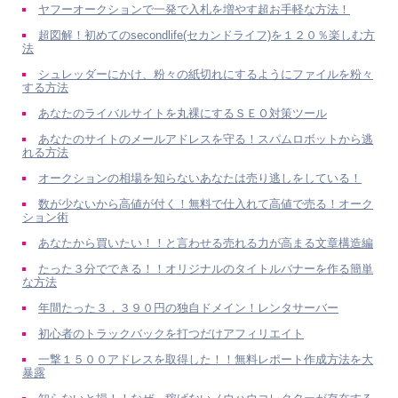
ヤフーオークションで一発で入札を増やす超お手軽な方法！
超図解！初めてのsecondlife(セカンドライフ)を１２０％楽しむ方
法
シュレッダーにかけ、粉々の紙切れにするようにファイルを粉々
する方法
あなたのライバルサイトを丸裸にするＳＥＯ対策ツール
あなたのサイトのメールアドレスを守る！スパムロボットから逃
れる方法
オークションの相場を知らないあなたは売り逃しをしている！
数が少ないから高値が付く！無料で仕入れて高値で売る！オーク
ション術
あなたから買いたい！！と言わせる売れる力が高まる文章構造編
たった３分でできる！！オリジナルのタイトルバナーを作る簡単
な方法
年間たった３，３９０円の独自ドメイン！レンタサーバー
初心者のトラックバックを打つだけアフィリエイト
一撃１５００アドレスを取得した！！無料レポート作成方法を大
暴露