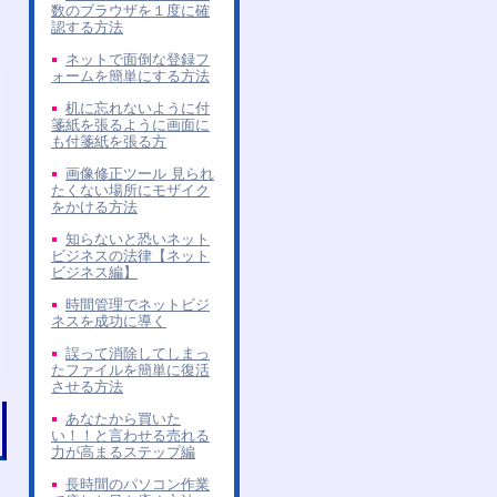
数のブラウザを１度に確
認する方法
ネットで面倒な登録フ
ォームを簡単にする方法
机に忘れないように付
箋紙を張るように画面に
も付箋紙を張る方
画像修正ツール 見られ
たくない場所にモザイク
をかける方法
知らないと恐いネット
ビジネスの法律【ネット
ビジネス編】
時間管理でネットビジ
ネスを成功に導く
誤って消除してしまっ
たファイルを簡単に復活
させる方法
あなたから買いた
い！！と言わせる売れる
力が高まるステップ編
長時間のパソコン作業