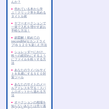
んか？
売れている本から学
ぶ！クリック率を高める
タイトル術
ヤフーオークションで
一発で入札を増やす超お
手軽な方法！
超図解！初めての
secondlife(セカンドライ
フ)を１２０％楽しむ方法
シュレッダーにかけ、
粉々の紙切れにするよう
にファイルを粉々する方
法
あなたのライバルサイ
トを丸裸にするＳＥＯ対
策ツール
あなたのサイトのメー
ルアドレスを守る！スパ
ムロボットから逃れる方
法
オークションの相場を
知らないあなたは売り逃