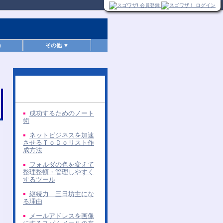
)
その他 ▼
同じ著者の無料レポー
ト
成功するためのノート
術
ネットビジネスを加速
させるＴｏＤｏリスト作
成方法
フォルダの色を変えて
整理整頓・管理しやすく
するツール
継続力 三日坊主にな
る理由
メールアドレスを画像