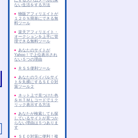
にするスパムメールの来
ない生活をする方法
物販アフィリエイトが
１２０％簡単にできる無
料ツール
楽天アフィリエイト・
オークションを上手に管
理できる無料ツール
あなたのサイトが
Yahoo！で上位表示され
ない５つの理由
ＲＳＳ便利ツール
あなたのライバルサイ
トを丸裸にするＳＥＯ対
策ツール２
ネット上で見つけた色
をＨＴＭＬコードで１ク
リック表示する方法
あなたが検索しても探
しているサイトが見つか
らない理由は５つありま
す
ＳＥＯ対策に便利！複