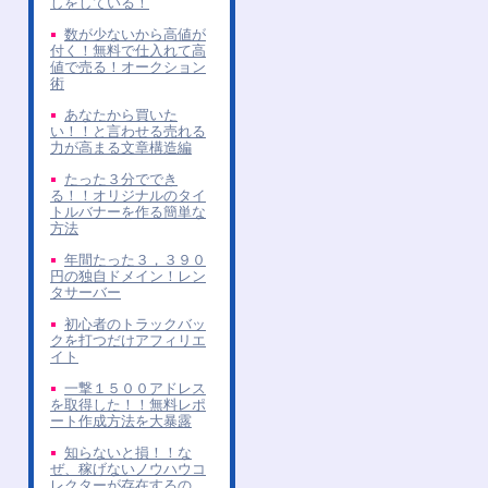
しをしている！
数が少ないから高値が
付く！無料で仕入れて高
値で売る！オークション
術
あなたから買いた
い！！と言わせる売れる
力が高まる文章構造編
たった３分ででき
る！！オリジナルのタイ
トルバナーを作る簡単な
方法
年間たった３，３９０
円の独自ドメイン！レン
タサーバー
初心者のトラックバッ
クを打つだけアフィリエ
イト
一撃１５００アドレス
を取得した！！無料レポ
ート作成方法を大暴露
知らないと損！！な
ぜ、稼げないノウハウコ
レクターが存在するの