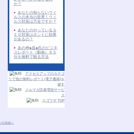
か？
あなたの知らないウィ
ルスの本当の世界！ウィ
ルス対策は万全ですか？
あなたのやっているＳ
ＥＯ対策はホントに効果
があるの？
あの神●昌●氏のビジネ
スレポート（動画）６５
分を無料で観る方法
アクセスアップのカテゴ
リで他の無料レポート(電子書籍)を
探す
メルマガ読者増加サービ
ス
スゴワザ TOP