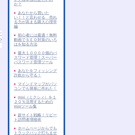
か？
あなたから買いた
い！！と言わせる 売れ
る力が高まる購入心理学
編
す
初心者には最適！無料
動画でＳＥＯ対策のいろ
P
はを知る方法
最大１００００個のパ
スワード管理！スーパー
パスワード管理ツール
あなたをフィッシング
詐欺から守る！
マインドマップがパソ
コンでも簡単に作れた！
mixi（ミクシィ）を１
２０％活用するための
mixiツール集
超サイト戦略！リピー
ト訪問者増殖術
ホームページからでも
トラックバック打ちませ