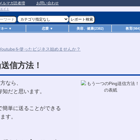
メルマガ読者増
お問い合わせ
マネー ▼
恋愛 ▼
美容、健康(2382)
教育(984
g送信方法！
る方なら、
ご存知だと思います。
料で簡単に送ることができる
します。