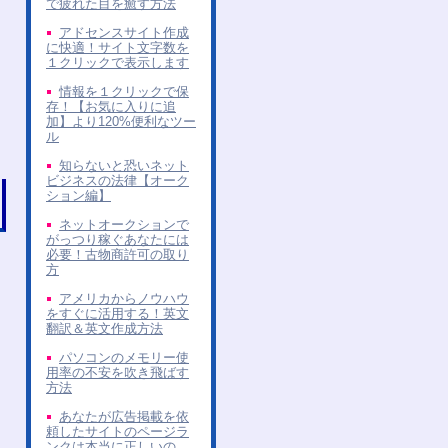
で疲れた目を癒す方法
アドセンスサイト作成
に快適！サイト文字数を
１クリックで表示します
情報を１クリックで保
存！【お気に入りに追
加】より120%便利なツー
ル
知らないと恐いネット
ビジネスの法律【オーク
ション編】
ネットオークションで
がっつり稼ぐあなたには
必要！古物商許可の取り
方
アメリカからノウハウ
をすぐに活用する！英文
翻訳＆英文作成方法
パソコンのメモリー使
用率の不安を吹き飛ばす
方法
あなたが広告掲載を依
頼したサイトのページラ
ンクは本当に正しいの