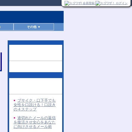
)
その他 ▼
この無料レポートを読
んだ人へのお勧め
同じ著者の無料レポー
ト
ブサイク・口下手でも
女性を口説ける！口説き
の４ステップ
途切れたメールの返信
を復活させ女心をあなた
に向けさせるメール術