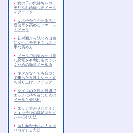
女の子の気持ちをガッ
チリ掴む恋愛心理メール
テクニック
女の子からの圧倒的に
返信率を高めるファース
トメール
初対面から試せる自然
に女性にモテる２つの上
手な褒め方
メールでの失敗を回避
し恋愛を有利に進めてい
くための簡単メール術
ネタがなくても合コン
で狙った女性をゲットす
る盛り上げテクニック
タイプの女性と最速で
エッチに持ち込むための
メールと会話術
エッチ前のＯＫサイン
とエッチ後の満足度サイ
ンを掴む方法
振り向かせたい人を振
り向かせる方法