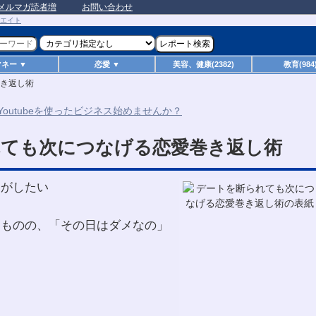
メルマガ読者増
お問い合わせ
マネー ▼
恋愛 ▼
美容、健康(2382)
教育(984
き返し術
れても次につなげる恋愛巻き返し術
トがしたい
たものの、「その日はダメなの」
）