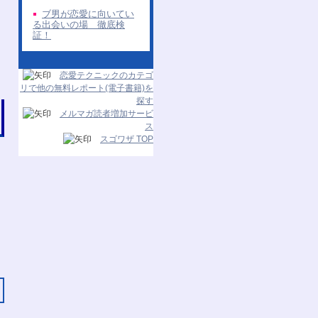
ブ男が恋愛に向いてい
る出会いの場 徹底検
証！
恋愛テクニックのカテゴ
リで他の無料レポート(電子書籍)を
探す
メルマガ読者増加サービ
ス
スゴワザ TOP