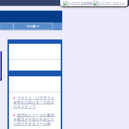
)
その他 ▼
この無料レポートを読
んだ人へのお勧め
同じ著者の無料レポー
ト
ブサイク・口下手でも
女性を口説ける！口説き
の４ステップ
途切れたメールの返信
を復活させ女心をあなた
に向けさせるメール術