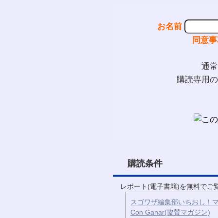
お名前
同意事
通常
購読専用の
購読条件
レポート(電子書籍)を無料で
スゴワザ編集部いちおし！マ
Con Ganar(協賛マガジン)