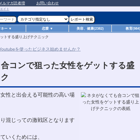
メルマガ読者増
お問い合わせ
マネー ▼
恋愛 ▼
美容、健康(2382)
教育(984
ットする盛り上げテクニック
も合コンで狙った女性をゲットする盛
ック
い女性と出会える可能性の高い場
入り混じっての激戦区となります
していくためには、