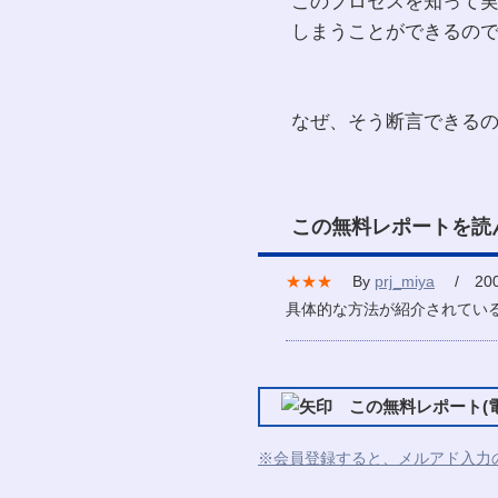
このプロセスを知って
しまうことができるの
なぜ、そう断言できる
この無料レポートを読
★★★
By
prj_miya
/ 2007
具体的な方法が紹介されてい
この無料レポート(電
※会員登録すると、メルアド入力