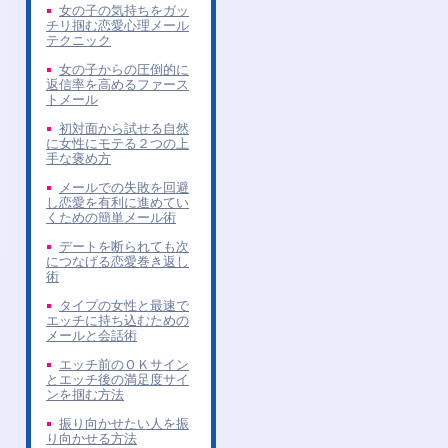
女の子の気持ちをガッ
チリ掴む恋愛心理メール
テクニック
女の子からの圧倒的に
返信率を高めるファース
トメール
初対面から試せる自然
に女性にモテる２つの上
手な褒め方
メールでの失敗を回避
し恋愛を有利に進めてい
くための簡単メール術
デートを断られても次
につなげる恋愛巻き返し
術
タイプの女性と最速で
エッチに持ち込むための
メールと会話術
エッチ前のＯＫサイン
とエッチ後の満足度サイ
ンを掴む方法
振り向かせたい人を振
り向かせる方法