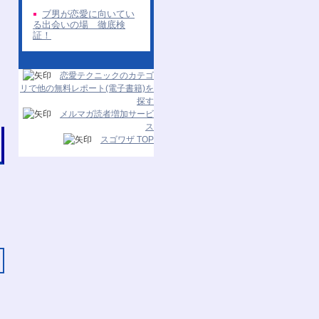
ブ男が恋愛に向いてい
る出会いの場 徹底検
証！
恋愛テクニックのカテゴ
リで他の無料レポート(電子書籍)を
探す
メルマガ読者増加サービ
ス
スゴワザ TOP