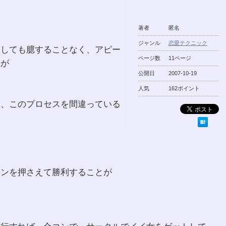
著者
匿名
ジャンル
恋愛テクニック
にしても臆することなく、アピー
ページ数
11ページ
すが
公開日
2007-10-19
人気
162ポイント
は、このプロセスを間違っている
メンを押さえて勝利することが