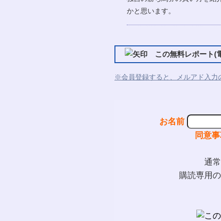
かと思います。
この無料レポート(電
※会員登録すると、メルアド入力
お名前
同意事
通常
購読専用の