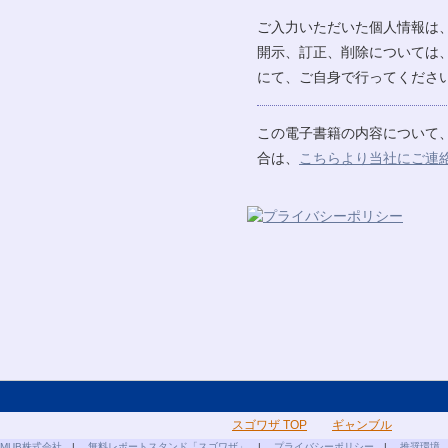
ご入力いただいた個人情報は
開示、訂正、削除については
にて、ご自身で行ってください
この電子書籍の内容について
合は、
こちらより当社にご連
スゴワザ TOP
ギャンブル
MUB株式会社
|
無料レポートスタンド「スゴワザ」
|
プライバシーポリシー
|
推奨環境