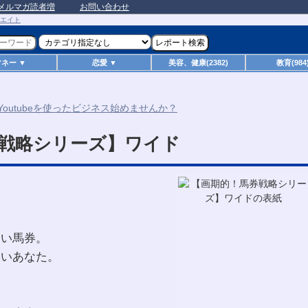
メルマガ読者増
お問い合わせ
マネー ▼
恋愛 ▼
美容、健康(2382)
教育(984
戦略シリーズ】ワイド
～い馬券。
ないあなた。