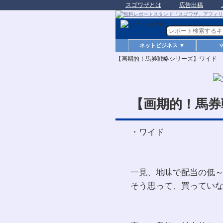
スゴワザとは
広告出稿
ネットビジネス ▼
【画期的！馬券戦略シリーズ】ワイド
【画期的！馬券
・ワイド
一見、地味で配当の低
そう思って、買ってい