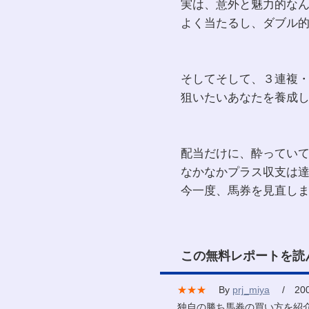
実は、意外と魅力的な
よく当たるし、ダブル
そしてそして、３連複
狙いたいあなたを養成
配当だけに、酔ってい
なかなかプラス収支は
今一度、馬券を見直し
この無料レポートを読
★★★
By
prj_miya
/ 2007
独自の勝ち馬券の買い方を紹