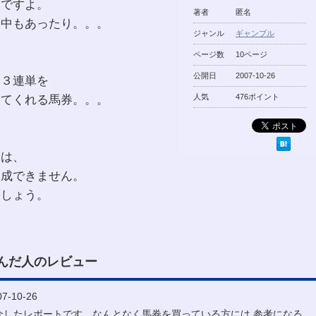
んですよ。
著者
匿名
的中もあったり。。。
ジャンル
ギャンブル
ページ数
10ページ
公開日
2007-10-26
・３連単を
してくれる馬券。。。
人気
476ポイント
ては、
達成できません。
ましょう。
んだ人のレビュー
-10-26
介したレポートです。なんとなく馬券を買っている方には,参考になる