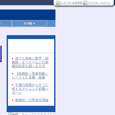
)
その他 ▼
同じ著者の無料レポー
ト
誰でも簡単に騎手・調
教師・オーナーなどの単
勝回収率を調べる方法
【画期的！馬券戦略シ
リーズ１】単勝・複勝
今週の競馬からすぐに
使えるマイニング必勝パ
ターン
画期的！穴馬発見理論
ギャンブルのカテゴリで