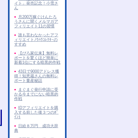
イト」発売記念！小雪さ
ん
月200万稼ぐけんたろ
うさんに聞くメルマガア
フィリエイト11の習慣
誰も言わなかったアフ
ィリエイトﾉｳﾊｳｺﾚｸﾀｰの
すすめ
【ぴろ家伝来】無料レ
ポートを驚くほど簡単に
新着1位にする暗黒的作戦
43日で9000アドレス獲
得！知恵蔵さんの無料レ
ポート量産秘話
まぐまぐ発行申請に受
かる今までにない暗黒的
作戦
IDアフィリエイトを購
入する前した後３つのﾎﾟ
ｲﾝﾄ
日給８万円 成功大辞
典