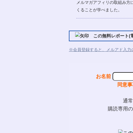
メルマガアフィリの取組み方
くることが学べました。
この無料レポート(電
※会員登録すると、メルアド入力
お名前
同意事
通常
購読専用の