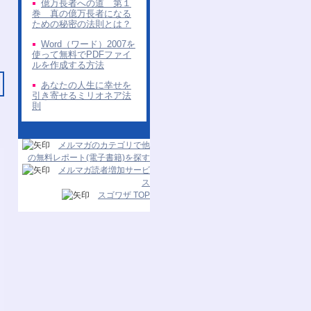
億万長者への道 第１
巻 真の億万長者になる
ための秘密の法則とは？
Word（ワード）2007を
使って無料でPDFファイ
ルを作成する方法
あなたの人生に幸せを
引き寄せるミリオネア法
則
メルマガのカテゴリで他
の無料レポート(電子書籍)を探す
メルマガ読者増加サービ
ス
スゴワザ TOP