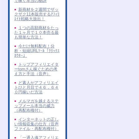
で稼ぐ本当の秘訣
新商材を２週間でザッ
クザク11本販売するｱﾌｨﾘ
ｴｲﾄ戦略大放出！
１つの高額商材をたっ
た１ヶ月で１０本売る最
も簡単な方法！
今だけ無料配布！分
析・短縮URLﾂｰﾙ「ｸﾘｯｸｽ
ｶｳﾀｰ」
トップアフィリエイタ
ーtomさん稼ぐための考
え方と手法（音声）
ど素人がアフィリエイ
トひと月目で４６，６４
０円稼いだ方法
メルマガを越えるステ
ップメール本当の威力
（再配布権付）
インターネットの正し
い情報収集の仕方（音声
ファイル・再配布権付）
「一通入魂アフィリエ