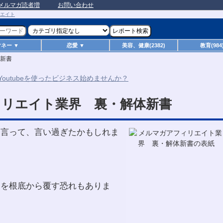
メルマガ読者増
お問い合わせ
マネー ▼
恋愛 ▼
美容、健康(2382)
教育(984
新書
リエイト業界 裏・解体新書
り言って、言い過ぎたかもしれま
ーを根底から覆す恐れもありま