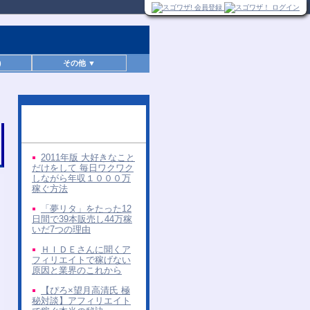
)
その他 ▼
同じ著者の無料レポー
ト
2011年版 大好きなこと
だけをして 毎日ワクワク
しながら年収１０００万
稼ぐ方法
「夢リタ」をたった12
日間で39本販売し44万稼
いだ7つの理由
ＨＩＤＥさんに聞くア
フィリエイトで稼げない
原因と業界のこれから
【ぴろ×望月高清氏 極
秘対談】アフィリエイト